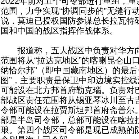
2022年前对五个司令部进行重组，
范围，力争实现“协调同步的”无缝行
说，莫迪已授权国防参谋总长拉瓦特
国和中国的战区指挥作战体系。
报道称，五大战区中负责对华方向
范围将从“拉达克地区”的喀喇昆仑山
纳恰尔邦”（即中国藏南地区）的最后
图”，主要职责是保卫中印边境实控
可能设在北方邦首府勒克瑙。负责对
部战区责任范围将从锡亚琴冰川至古
令部可能设在拉贾斯坦邦首府斋普尔
部是半岛司令部，总部可能设在喀拉
琅。第四个战区司令部是现已成熟的