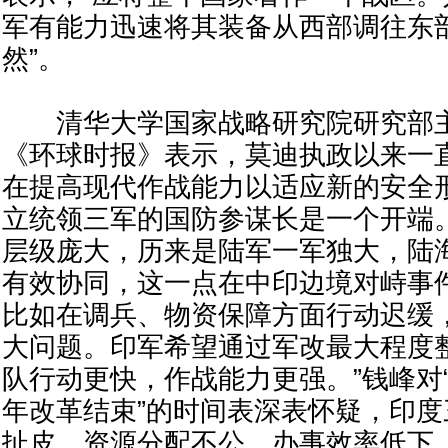
军有能力迅速将其装备从西部调往东
然”。
清华大学国家战略研究院研究部主
《环球时报》表示，莫迪执政以来一
在提高现代作战能力以适应新的安全
立统领三军的国防参谋长是一个开端
层级庞大，历来是陆军一军独大，陆
有效协同，这一点在中印边境对峙事
比如在调兵、物资保障方面行动迟缓
大问题。印军希望通过军改最大程度
队行动更快，作战能力更强。”钱峰对“
年改革结束”的时间表深表怀疑，印
扯皮，资源分配不公，办事效率低下