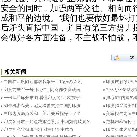
安全的同时，加强两军交往、相向而
成和平的边境。“我们也要做好最坏
后矛头直指中国，并且有第三方势力
会做好各方面准备，不主战不怕战，
(0)
相关新闻
中国在印度附近部署多架歼-20隐身战斗机
印度试射“烈火-
印度前陆军一号“反水”：阿克赛钦换藏南
2.38万亿豪赌
一张弹药库分布图 看懂印度的“西攻东守”
担心6年内造氢弹
50年机密曝光，尼克松曾支持中国打印度
印度拟采购美制
中印边境局势缓和，美印关系就好不了？
美军报告离间中
印度又开放一处边境旅游景点 中国如何破局？
危机内幕揭秘：
印度扩充导弹库 强化对中巴空中优势
印度组建火箭部