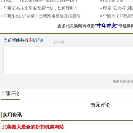
1962年，印如果动用空军就能战胜中国？
印度想明白了，
印度公布未来军备发展计划，如何评判？
印度“烈火-5”
印度射烈火5示威！王毅刚走莫迪亮核肌肉
中国插手印巴冲
"中印冲突"
更多相关新闻请点击
专题新
0
当前新闻共有
条评论
分享到：
评论前需要
全部评论
暂无评论
实用资讯
北美最大最全的折扣机票网站