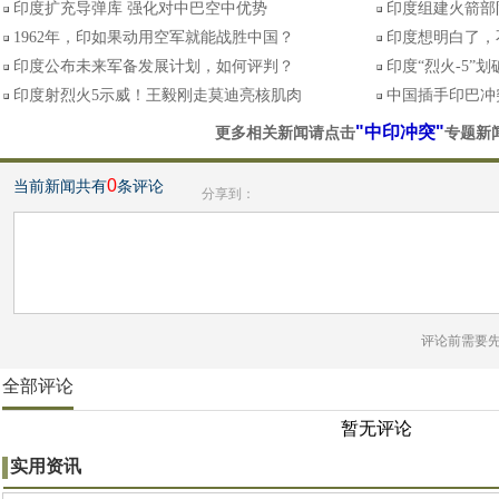
印度扩充导弹库 强化对中巴空中优势
印度组建火箭部
1962年，印如果动用空军就能战胜中国？
印度想明白了，
印度公布未来军备发展计划，如何评判？
印度“烈火-5”
印度射烈火5示威！王毅刚走莫迪亮核肌肉
中国插手印巴冲
"中印冲突"
更多相关新闻请点击
专题新
0
当前新闻共有
条评论
分享到：
评论前需要
全部评论
暂无评论
实用资讯