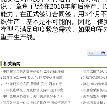
说，“章鱼”已经在2010年前后停产
能力，在正式签订合同签，用3个月
织生产，基本是不可能的。因此，俄
存型号满足印度紧急需求。如果印军
重开生产线。
(0)
相关新闻
中国在印度附近部署多架歼-20隐身战斗机
印度试射“烈火-
印度前陆军一号“反水”：阿克赛钦换藏南
2.38万亿豪赌
一张弹药库分布图 看懂印度的“西攻东守”
担心6年内造氢弹
50年机密曝光，尼克松曾支持中国打印度
印度拟采购美制
中印边境局势缓和，美印关系就好不了？
美军报告离间中
印度又开放一处边境旅游景点 中国如何破局？
危机内幕揭秘：