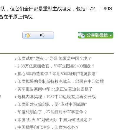
但它们全部都是重型主战坦克，包括T-72、T-90S
适合在平原上作战。
(0)
印度试射“烈火-5”导弹 能覆盖中国全境？
2.38万亿豪赌收官，印军企图靠S400翻盘？
担心6年内造氢弹？印用50年证明“纯属多虑”
印度拟采购美制斯特赖克战车，部署在中印边境
美军报告离间中印 北京正告莫迪勿当棋子
？
危机内幕揭秘：1987中印边境差点再次开战
印度组建火箭部队，要“应对中国威胁”
印度想明白了，不能搞对华军事竞争？
印度“烈火-5”划破天际 中国为何很淡定？
中国插手印巴冲突，印度怎么办？