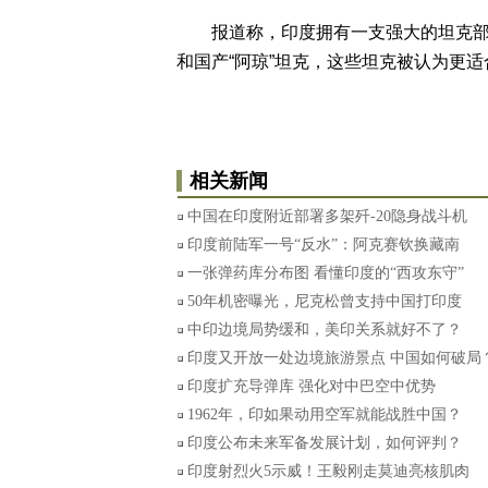
报道称，印度拥有一支强大的坦克部队，
和国产“阿琼”坦克，这些坦克被认为更
相关新闻
中国在印度附近部署多架歼-20隐身战斗机
印度前陆军一号“反水”：阿克赛钦换藏南
一张弹药库分布图 看懂印度的“西攻东守”
50年机密曝光，尼克松曾支持中国打印度
中印边境局势缓和，美印关系就好不了？
印度又开放一处边境旅游景点 中国如何破局
印度扩充导弹库 强化对中巴空中优势
1962年，印如果动用空军就能战胜中国？
印度公布未来军备发展计划，如何评判？
印度射烈火5示威！王毅刚走莫迪亮核肌肉