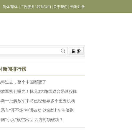
简体
/
繁体
|
广告服务
|
联系我们
|
关于我们
|
登陆
/
注册
小时新闻排行榜
几年过去，整个中国都变了
解放军密刊曝光！惊见3大路线逼台迅速投降
曝新一批解放军中将已经领导多个重要机构
日系车“开不坏”神话破功 这6款让车主修到
中国“小兵”横空出世 西方封锁破功？