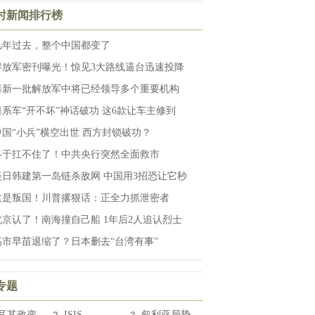
小时新闻排行榜
几年过去，整个中国都变了
解放军密刊曝光！惊见3大路线逼台迅速投降
曝新一批解放军中将已经领导多个重要机构
日系车“开不坏”神话破功 这6款让车主修到
中国“小兵”横空出世 西方封锁破功？
终于扛不住了！中共央行突然全面救市
美日韩建第一岛链杀敌网 中国用3招恐让它秒
这是叛国！川普撂狠话：正全力抓泄密者
北京认了！南海撞自己船 1年后2人追认烈士
高市早苗退缩了？日本删去“台湾有事”
专题
耳其政变
ISIS
叙利亚局势