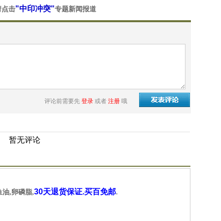
"中印冲突"
请点击
专题新闻报道
评论前需要先
登录
或者
注册
哦
暂无评论
30天退货保证.买百免邮
鱼油,卵磷脂,
.