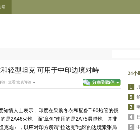
论坛
和轻型坦克 可用于中印边境对峙
24
论 |
查看/发表评论
情人士表示，印度在采购冬衣和配备T-90炮管的俄
的是2A46火炮，而“章鱼”使用的是2A75滑膛炮，并非
坦克炮），以应对印方所谓“拉达克”地区的边境紧张局