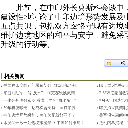
此前，在中印外长莫斯科会谈中，
建设性地讨论了中印边境形势发展及
五点共识，包括双方应恪守现有边境
维护边境地区的和平与安宁，避免采
升级的行动等。
(0)
相关新闻
中国在印度附近部署多架歼-20隐身战斗机
印度试射“烈火-
印度前陆军一号“反水”：阿克赛钦换藏南
2.38万亿豪赌
一张弹药库分布图 看懂印度的“西攻东守”
担心6年内造氢弹
50年机密曝光，尼克松曾支持中国打印度
印度拟采购美制
中印边境局势缓和，美印关系就好不了？
美军报告离间中
印度又开放一处边境旅游景点 中国如何破局？
危机内幕揭秘：