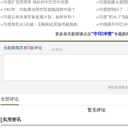
印度扩充导弹库 强化对中巴空中优势
印度组建火箭部
1962年，印如果动用空军就能战胜中国？
印度想明白了，
印度公布未来军备发展计划，如何评判？
印度“烈火-5”
印度射烈火5示威！王毅刚走莫迪亮核肌肉
中国插手印巴冲
"中印冲突"
更多相关新闻请点击
专题新
0
当前新闻共有
条评论
分享到：
评论前需要
全部评论
暂无评论
实用资讯