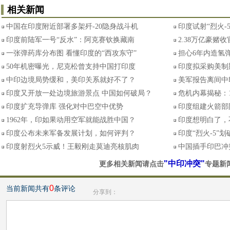
相关新闻
中国在印度附近部署多架歼-20隐身战斗机
印度试射“烈火-
印度前陆军一号“反水”：阿克赛钦换藏南
2.38万亿豪赌
一张弹药库分布图 看懂印度的“西攻东守”
担心6年内造氢弹
50年机密曝光，尼克松曾支持中国打印度
印度拟采购美制
中印边境局势缓和，美印关系就好不了？
美军报告离间中
印度又开放一处边境旅游景点 中国如何破局？
危机内幕揭秘：
印度扩充导弹库 强化对中巴空中优势
印度组建火箭部
1962年，印如果动用空军就能战胜中国？
印度想明白了，
印度公布未来军备发展计划，如何评判？
印度“烈火-5”
印度射烈火5示威！王毅刚走莫迪亮核肌肉
中国插手印巴冲
"中印冲突"
更多相关新闻请点击
专题新
0
当前新闻共有
条评论
分享到：