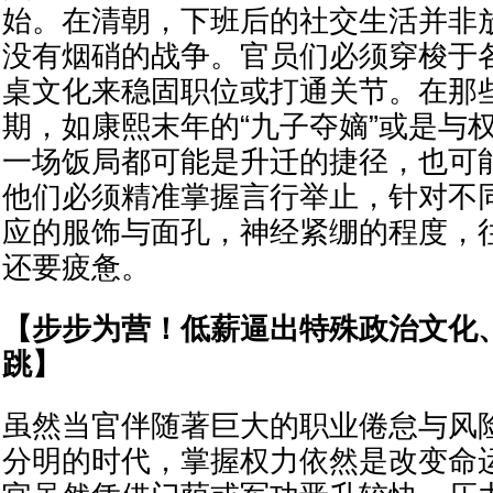
始。在清朝，下班后的社交生活并非
没有烟硝的战争。官员们必须穿梭于
桌文化来稳固职位或打通关节。在那
期，如康熙末年的“九子夺嫡”或是与
一场饭局都可能是升迁的捷径，也可
他们必须精准掌握言行举止，针对不
应的服饰与面孔，神经紧绷的程度，
还要疲惫。
【步步为营！低薪逼出特殊政治文化
跳】
虽然当官伴随著巨大的职业倦怠与风
分明的时代，掌握权力依然是改变命