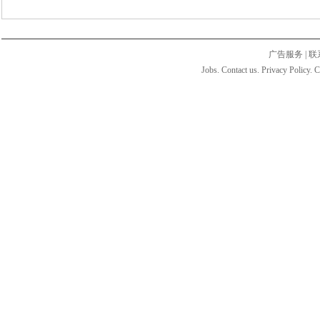
广告服务
|
联
Jobs. Contact us. Privacy Policy