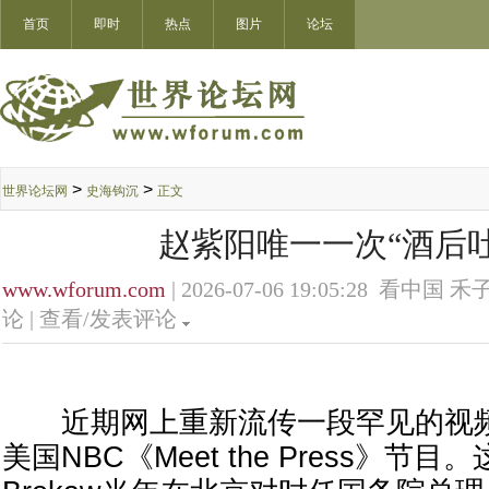
首页
即时
热点
图片
论坛
>
>
世界论坛网
史海钩沉
正文
赵紫阳唯一一次“酒后
www.wforum.com
| 2026-07-06 19:05:28 看中国 禾子
论 |
查看/发表评论
近期网上重新流传一段罕见的视频：1
美国NBC《Meet the Press》节