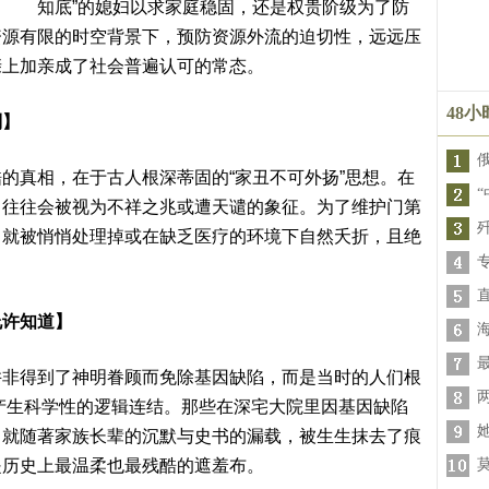
知底”的媳妇以求家庭稳固，还是权贵阶级为了防
资源有限的时空背景下，预防资源外流的迫切性，远远压
亲上加亲成了社会普遍认可的常态。
48
则】
的真相，在于古人根深蒂固的“家丑不可外扬”思想。在
，往往会被视为不祥之兆或遭天谴的象征。为了维护门第
，就被悄悄处理掉或在缺乏医疗的环境下自然夭折，且绝
允许知道】
并非得到了神明眷顾而免除基因缺陷，而是当时的人们根
”产生科学性的逻辑连结。那些在深宅大院里因基因缺陷
，就随著家族长辈的沉默与史书的漏载，被生生抹去了痕
是历史上最温柔也最残酷的遮羞布。