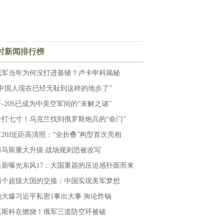
小时新闻排行榜
俄军当年为何没打进基辅？卢卡申科揭秘
“中国人现在已经无耻到这样的地步了”
歼-20S已成为中美空军间的“未解之谜”
专打七寸！乌克兰找到俄罗斯炮兵的“命门”
直20J近距高清照：“全折叠”构型首次亮相
海马斯重大升级 战场规则恐被改写
最新曝光东风17：大国重器的压迫感扑面而来
两个超级大国的交接：中国实现美军梦想
她大爆习近平私密1事出大事 舆论炸锅
莫斯科在燃烧！俄军三道防空环被破