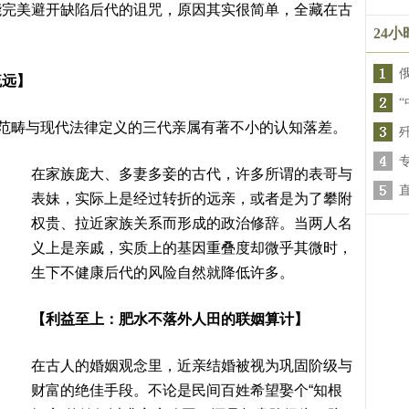
能完美避开缺陷后代的诅咒，原因其实很简单，全藏在古
24
疏远】
缘范畴与现代法律定义的三代亲属有著不小的认知落差。
在家族庞大、多妻多妾的古代，许多所谓的表哥与
表妹，实际上是经过转折的远亲，或者是为了攀附
权贵、拉近家族关系而形成的政治修辞。当两人名
义上是亲戚，实质上的基因重叠度却微乎其微时，
生下不健康后代的风险自然就降低许多。
【利益至上：肥水不落外人田的联姻算计】
在古人的婚姻观念里，近亲结婚被视为巩固阶级与
财富的绝佳手段。不论是民间百姓希望娶个“知根