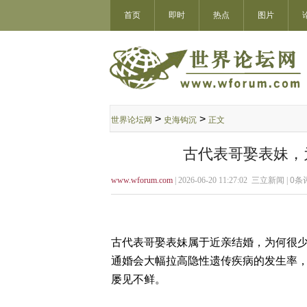
首页
即时
热点
图片
>
>
世界论坛网
史海钩沉
正文
古代表哥娶表妹，
www.wforum.com
| 2026-06-20 11:27:02 三立新闻 |
0
条评
古代表哥娶表妹属于近亲结婚，为何很
通婚会大幅拉高隐性遗传疾病的发生率
屡见不鲜。