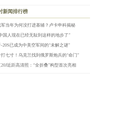
小时新闻排行榜
俄军当年为何没打进基辅？卢卡申科揭秘
“中国人现在已经无耻到这样的地步了”
歼-20S已成为中美空军间的“未解之谜”
专打七寸！乌克兰找到俄罗斯炮兵的“命门”
直20J近距高清照：“全折叠”构型首次亮相