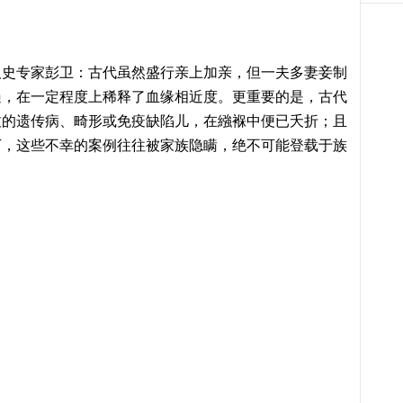
汉史专家彭卫：古代虽然盛行亲上加亲，但一夫多妻妾制
遍，在一定程度上稀释了血缘相近度。更重要的是，古代
致的遗传病、畸形或免疫缺陷儿，在繈褓中便已夭折；且
下，这些不幸的案例往往被家族隐瞒，绝不可能登载于族