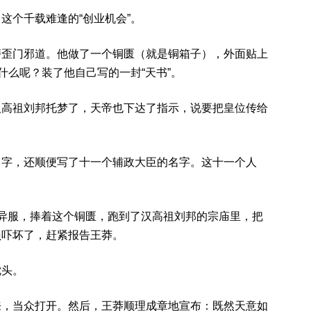
这个千载难逢的“创业机会”。
磨歪门邪道。他做了一个铜匮（就是铜箱子），外面贴上
什么呢？装了他自己写的一封“天书”。
汉高祖刘邦托梦了，天帝也下达了指示，说要把皇位传给
名字，还顺便写了十一个辅政大臣的名字。这十一个人
异服，捧着这个铜匮，跑到了汉高祖刘邦的宗庙里，把
员吓坏了，赶紧报告王莽。
枕头。
来，当众打开。然后，王莽顺理成章地宣布：既然天意如