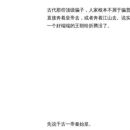
古代那些顶级骗子，人家根本不屑于骗
直接奔着皇帝去，或者奔着江山去。说
一个好端端的王朝给折腾没了。
先说千古一帝秦始皇。