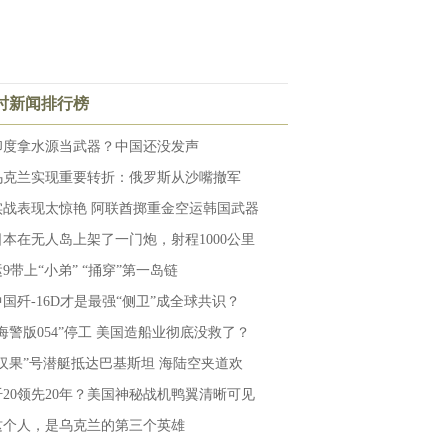
小时新闻排行榜
印度拿水源当武器？中国还没发声
乌克兰实现重要转折：俄罗斯从沙嘴撤军
实战表现太惊艳 阿联酋掷重金空运韩国武器
日本在无人岛上架了一门炮，射程1000公里
运9带上“小弟” “捅穿”第一岛链
中国歼-16D才是最强“侧卫”成全球共识？
“海警版054”停工 美国造船业彻底没救了？
“汉果”号潜艇抵达巴基斯坦 海陆空夹道欢
歼20领先20年？美国神秘战机鸭翼清晰可见
这个人，是乌克兰的第三个英雄