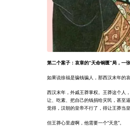
第二个案子：哀章的“天命铜匮”局，一
如果说徐福是骗钱骗人，那西汉末年的
西汉末年，外戚王莽掌权。王莽这个人，
让、吃素、把自己的钱捐给灾民，甚至
觉得，汉朝的皇帝不行了，得让王莽当
但王莽心里虚啊，他需要一个“天意”。