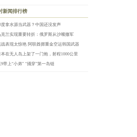
小时新闻排行榜
印度拿水源当武器？中国还没发声
乌克兰实现重要转折：俄罗斯从沙嘴撤军
实战表现太惊艳 阿联酋掷重金空运韩国武器
日本在无人岛上架了一门炮，射程1000公里
运9带上“小弟” “捅穿”第一岛链