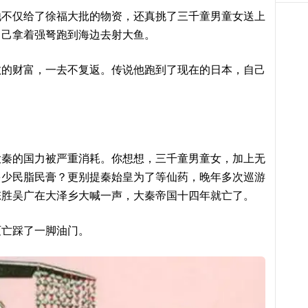
他不仅给了徐福大批的物资，还真挑了三千童男童女送上
自己拿着强弩跑到海边去射大鱼。
数的财富，一去不复返。传说他跑到了现在的日本，自己
大秦的国力被严重消耗。你想想，三千童男童女，加上无
多少民脂民膏？更别提秦始皇为了等仙药，晚年多次巡游
陈胜吴广在大泽乡大喊一声，大秦帝国十四年就亡了。
灭亡踩了一脚油门。