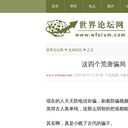
首页
即时
热点
图片
>
>
世界论坛网
史海钩沉
正文
这四个荒唐骗局
www.wforum.com
| 2026-06-14 12:20:48 小岛知风 |
0
条评
现在的人天天防电信诈骗，刷着防骗视
觉得古人真单纯，连那么弱智的把戏都
其实啊，真是小瞧了古代的骗子。