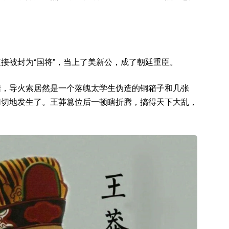
接被封为“国将”，当上了美新公，成了朝廷重臣。
结，导火索居然是一个落魄太学生伪造的铜箱子和几张
切切地发生了。王莽篡位后一顿瞎折腾，搞得天下大乱，