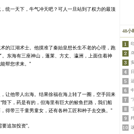
城，统一天下，牛气冲天吧？可人一旦站到了权力的最顶
48
魔术的江湖术士。他摸准了秦始皇想长生不老的心理，跑
了。东海有三座神山，蓬莱、方丈、瀛洲，上面住着神
能帮您求来。”
只，让他带人出海。结果徐福在海上转了一圈，空手回来
“陛下，药是有的，但海里有巨大的鲛鱼拦路，我们船
，得带三千童男童女，还有各种工匠和种子去交换。”
需要追加投资”。