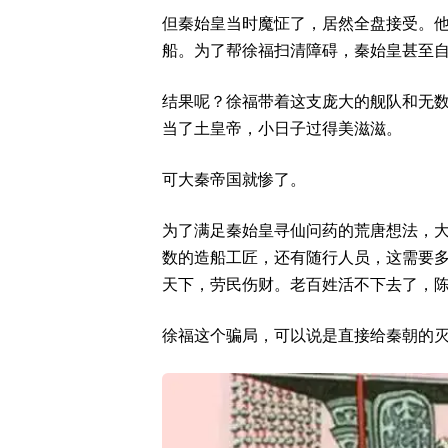
但秦始皇当时魔怔了，居然全盘接受。
船。为了帮徐福扫清障碍，秦始皇甚至
结果呢？徐福带着这支庞大的舰队和无
当了土皇帝，小日子过得美滋滋。
可大秦帝国就惨了。
为了满足秦始皇寻仙问药的荒唐想法，
数的造船工匠，还有随行人员，这需要
天下，劳民伤财。老百姓活不下去了，
徐福这个骗局，可以说是直接给秦朝的