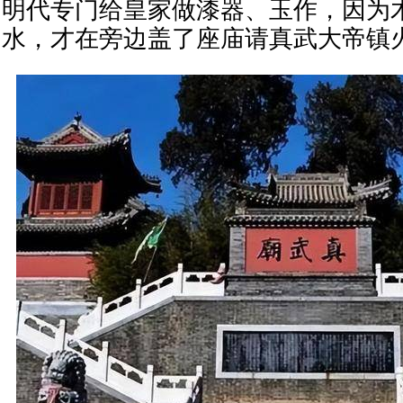
明代专门给皇家做漆器、玉作，因为
水，才在旁边盖了座庙请真武大帝镇