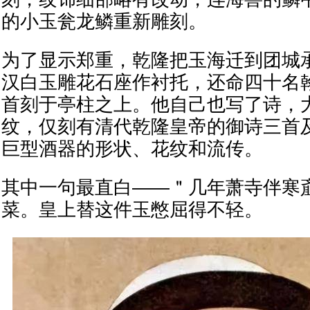
的小玉瓮龙鳞重新雕刻。
为了显示郑重，乾隆把玉海迁到团城
汉白玉雕花石座作衬托，还命四十名
首刻于亭柱之上。他自己也写了诗，
纹，仅刻有清代乾隆皇帝的御诗三首
巨型酒器的形状、花纹和流传。
其中一句最直白——＂几年萧寺伴寒
菜。皇上替这件玉憋屈得不轻。