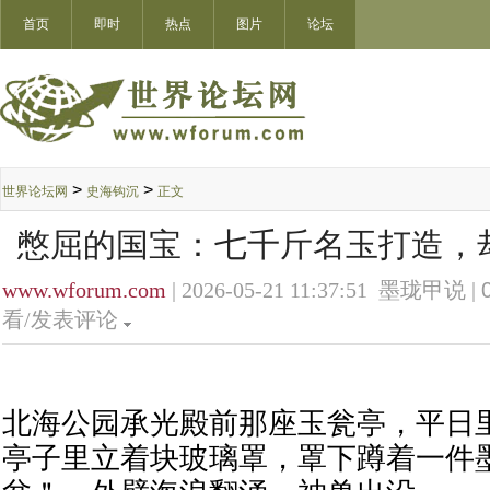
首页
即时
热点
图片
论坛
>
>
世界论坛网
史海钩沉
正文
憋屈的国宝：七千斤名玉打造，却
www.wforum.com
| 2026-05-21 11:37:51 墨珑甲说 |
看/发表评论
北海公园承光殿前那座玉瓮亭，平日
亭子里立着块玻璃罩，罩下蹲着一件