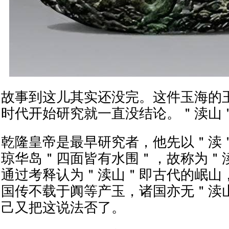
故事到这儿其实还没完。这件玉海的
时代开始研究就一直没结论。＂渎山
乾隆皇帝是最早研究者，他先以＂渎
琼华岛＂四面皆有水围＂，故称为＂
通过考释认为＂渎山＂即古代的岷山
国传不载于阗等产玉，诸国亦无＂渎
己又把这说法否了。