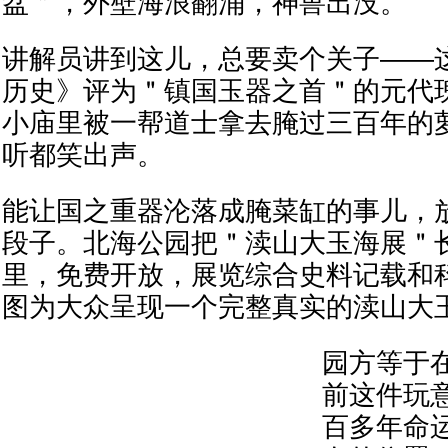
盆＂，外壁海浪翻涌，神兽出没。
讲解员讲到这儿，总要卖个关子——
历史》评为＂镇国玉器之首＂的元代
小庙里被一帮道士拿去腌过三百年的
听都笑出声。
能让国之重器沦落成腌菜缸的事儿，
段子。北海公园把＂渎山大玉海展＂
里，免费开放，展览综合史料记载和
图为大众呈现一个完整真实的渎山大
园方等于
前这件玩
百多年命