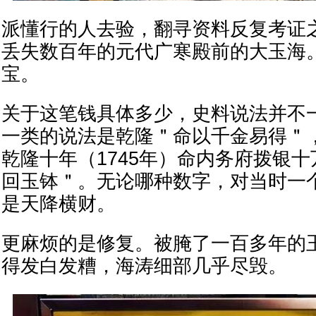
派懂行的人去验，翻寻资料反复考证
丢失数百年的元代广寒殿前的大玉海
宝。
关于这笔钱具体多少，史料说法并不
一类的说法是乾隆＂命以千金易得＂
乾隆十年（1745年）命内务府拨银
回玉钵＂。无论哪种数字，对当时一
是天降横财。
更麻烦的是修复。被腌了一百多年的
得发白发糟，海涛细部几乎尽毁。