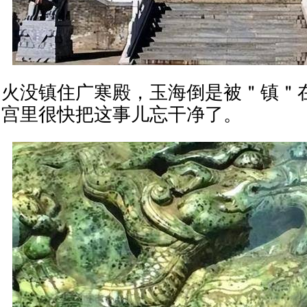
火没镇住广寒殿，玉海倒是被＂镇＂
宫里很快把这事儿忘干净了。