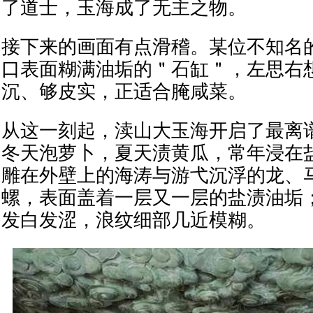
了道士，玉海成了无主之物。
接下来的画面有点滑稽。某位不知名
口表面糊满油垢的＂石缸＂，左思右
沉、够皮实，正适合腌咸菜。
从这一刻起，渎山大玉海开启了最离
冬天泡萝卜，夏天渍黄瓜，常年浸在
雕在外壁上的海涛与游弋沉浮的龙、
螺，表面盖着一层又一层的盐渍油垢
发白发涩，浪纹细部几近模糊。