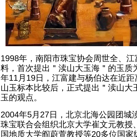
1998年，南阳市珠宝协会周世全、
料，首次提出＂渎山大玉海＂的玉质为
年11月19日，江富建与杨伯达在近
山玉标本比较后，正式提出＂渎山大
玉的观点。
2004年5月27日，北京北海公园团
珠宝联合会组织北京大学崔文元教授
国地质大学阎蔚萱教授等20多位国家