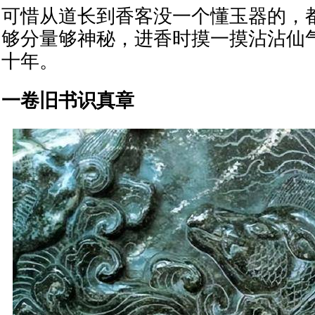
可惜从道长到香客没一个懂玉器的，
够分量够神秘，进香时摸一摸沾沾仙
十年。
一卷旧书识真章