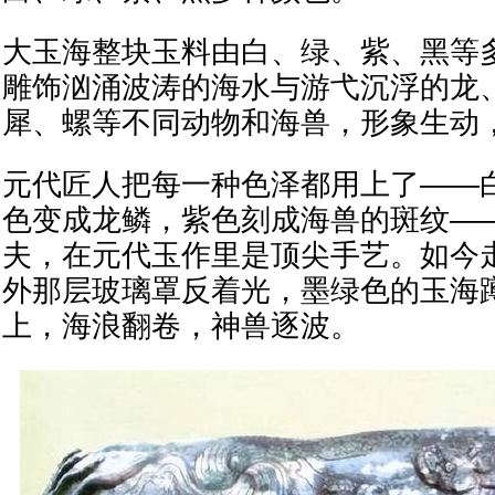
大玉海整块玉料由白、绿、紫、黑等
雕饰汹涌波涛的海水与游弋沉浮的龙
犀、螺等不同动物和海兽，形象生动
元代匠人把每一种色泽都用上了——
色变成龙鳞，紫色刻成海兽的斑纹—
夫，在元代玉作里是顶尖手艺。如今
外那层玻璃罩反着光，墨绿色的玉海
上，海浪翻卷，神兽逐波。