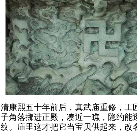
清康熙五十年前后，真武庙重修，工
子角落挪进正殿，凑近一瞧，隐约能
纹。庙里这才把它当宝贝供起来，改