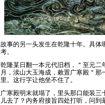
故事的另一头发生在乾隆十年。具体
考。
乾隆某日翻一本元代旧档，＂至元二年
月，渎山大玉海成，敕置广寒殿＂那
里。这行字让他坐不住了。
广寒殿明末就塌了，里头那口能装三
儿去了？内务府接旨四处打听，问到