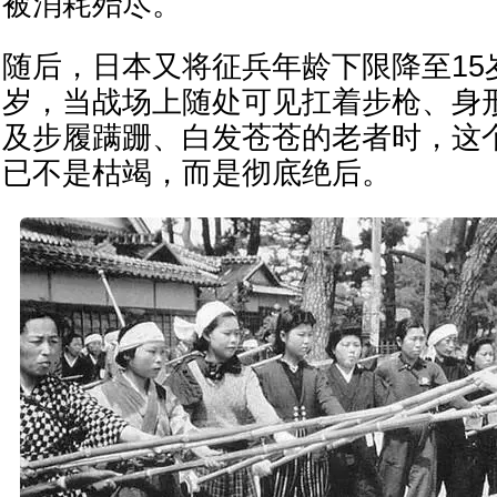
被消耗殆尽。
随后，日本又将征兵年龄下限降至15
岁，当战场上随处可见扛着步枪、身
及步履蹒跚、白发苍苍的老者时，这
已不是枯竭，而是彻底绝后。