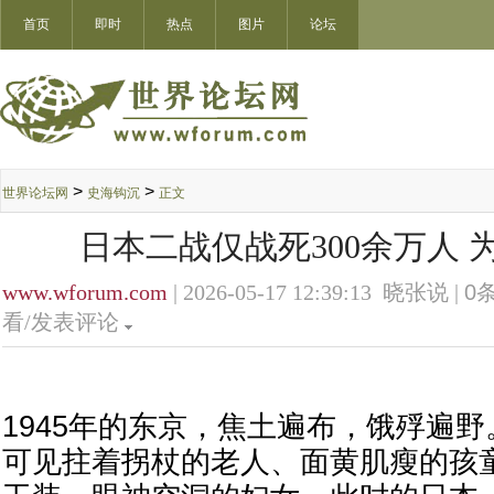
首页
即时
热点
图片
论坛
>
>
世界论坛网
史海钩沉
正文
日本二战仅战死300余万人 
www.wforum.com
| 2026-05-17 12:39:13 晓张说 |
0
条
看/发表评论
1945年的东京，焦土遍布，饿殍遍
可见拄着拐杖的老人、面黄肌瘦的孩