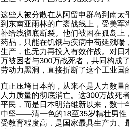
这些人被分散在从阿留申群岛到南太
到东南亚雨林的广袤战线上，受美军
补给线彻底断裂。他们被困在孤岛上
药品，只能在饥饿与疾病中苟延残喘
生产，也无力再投入有效作战。对日本
万被困者与300万战死者，共同构成了
劳动力黑洞，直接折断了这个工业国
真正压垮日本的，从来不是人力数量
人力质量的彻底消亡。这300万战死
平民，而是日本明治维新以来，数十
中坚——清一色的18至35岁精壮男
受教育程度高，是国家最具生产力、