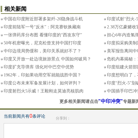
相关新闻
中国在印度附近部署多架歼-20隐身战斗机
印度试射“烈火-
印度前陆军一号“反水”：阿克赛钦换藏南
2.38万亿豪赌
一张弹药库分布图 看懂印度的“西攻东守”
担心6年内造氢弹
50年机密曝光，尼克松曾支持中国打印度
印度拟采购美制
中印边境局势缓和，美印关系就好不了？
美军报告离间中
印度又开放一处边境旅游景点 中国如何破局？
危机内幕揭秘：
印度扩充导弹库 强化对中巴空中优势
印度组建火箭部
1962年，印如果动用空军就能战胜中国？
印度想明白了，
印度公布未来军备发展计划，如何评判？
印度“烈火-5”
印度射烈火5示威！王毅刚走莫迪亮核肌肉
中国插手印巴冲
"中印冲突"
更多相关新闻请点击
专题新
0
当前新闻共有
条评论
分享到：