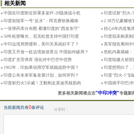
相关新闻
中国在印度附近部署多架歼-20隐身战斗机
印度试射“烈火-
印度前陆军一号“反水”：阿克赛钦换藏南
2.38万亿豪赌
一张弹药库分布图 看懂印度的“西攻东守”
担心6年内造氢弹
50年机密曝光，尼克松曾支持中国打印度
印度拟采购美制
中印边境局势缓和，美印关系就好不了？
美军报告离间中
印度又开放一处边境旅游景点 中国如何破局？
危机内幕揭秘：
印度扩充导弹库 强化对中巴空中优势
印度组建火箭部
1962年，印如果动用空军就能战胜中国？
印度想明白了，
印度公布未来军备发展计划，如何评判？
印度“烈火-5”
印度射烈火5示威！王毅刚走莫迪亮核肌肉
中国插手印巴冲
"中印冲突"
更多相关新闻请点击
专题新
0
当前新闻共有
条评论
分享到：