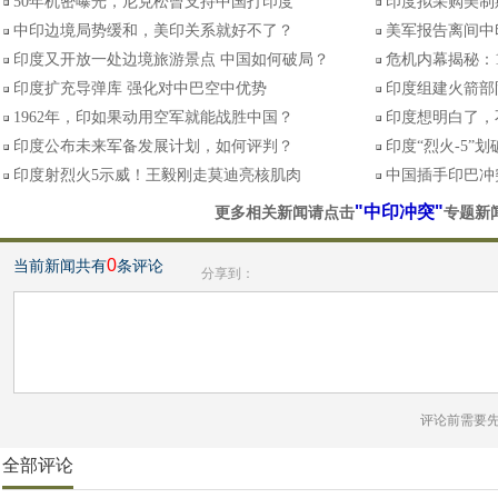
50年机密曝光，尼克松曾支持中国打印度
印度拟采购美制
中印边境局势缓和，美印关系就好不了？
美军报告离间中
印度又开放一处边境旅游景点 中国如何破局？
危机内幕揭秘：
印度扩充导弹库 强化对中巴空中优势
印度组建火箭部
1962年，印如果动用空军就能战胜中国？
印度想明白了，
印度公布未来军备发展计划，如何评判？
印度“烈火-5”
印度射烈火5示威！王毅刚走莫迪亮核肌肉
中国插手印巴冲
"中印冲突"
更多相关新闻请点击
专题新
0
当前新闻共有
条评论
分享到：
评论前需要
全部评论