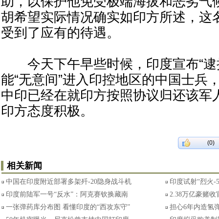
助，以保护他免受极端海拔和恶劣气
胡希望实际情况确实如印方所述，这
受到了应有的待遇。
今天下午早些时候，印度宣布“逮捕
能“无意间”进入印控地区的中国士兵
中印已经在就印方按照协议归还该军
印方态度积极。
(0)
相关新闻
中国在印度附近部署多架歼-20隐身战斗机
印度试射“烈火-
印度前陆军一号“反水”：阿克赛钦换藏南
2.38万亿豪赌
一张弹药库分布图 看懂印度的“西攻东守”
担心6年内造氢弹