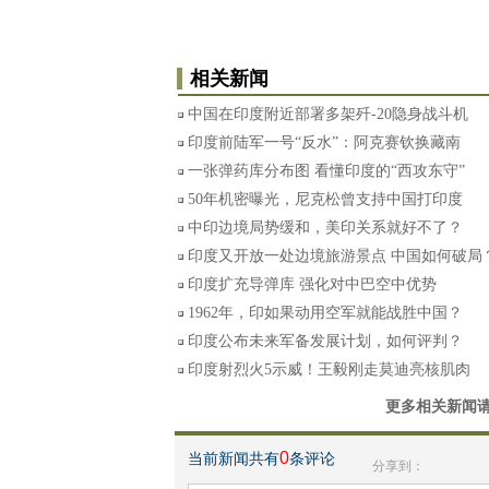
相关新闻
中国在印度附近部署多架歼-20隐身战斗机
印度前陆军一号“反水”：阿克赛钦换藏南
一张弹药库分布图 看懂印度的“西攻东守”
50年机密曝光，尼克松曾支持中国打印度
中印边境局势缓和，美印关系就好不了？
印度又开放一处边境旅游景点 中国如何破局
印度扩充导弹库 强化对中巴空中优势
1962年，印如果动用空军就能战胜中国？
印度公布未来军备发展计划，如何评判？
印度射烈火5示威！王毅刚走莫迪亮核肌肉
更多相关新闻
0
当前新闻共有
条评论
分享到：