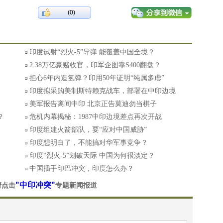
(0)
印度试射“烈火-5”导弹 能覆盖中国全境？
2.38万亿豪赌收官，印军企图靠S400翻盘？
担心6年内造氢弹？印用50年证明“纯属多虑”
印度拟采购美制斯特赖克战车，部署在中印边境
美军报告离间中印 北京正告莫迪勿当棋子
？
危机内幕揭秘：1987中印边境差点再次开战
印度组建火箭部队，要“应对中国威胁”
印度想明白了，不能搞对华军事竞争？
印度“烈火-5”划破天际 中国为何很淡定？
中国插手印巴冲突，印度怎么办？
"中印冲突"
请点击
专题新闻报道