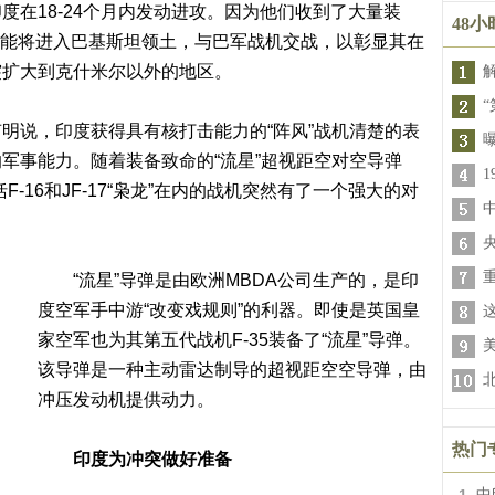
度在18-24个月内发动进攻。因为他们收到了大量装
48
风”可能将进入巴基斯坦领土，与巴军战机交战，以彰显其在
突扩大到克什米尔以外的地区。
“
说，印度获得具有核打击能力的“阵风”战机清楚的表
军事能力。随着装备致命的“流星”超视距空对空导弹
F-16和JF-17“枭龙”在内的战机突然有了一个强大的对
“流星”导弹是由欧洲MBDA公司生产的，是印
度空军手中游“改变戏规则”的利器。即使是英国皇
家空军也为其第五代战机F-35装备了“流星”导弹。
该导弹是一种主动雷达制导的超视距空空导弹，由
冲压发动机提供动力。
热门
印度为冲突做好准备
中