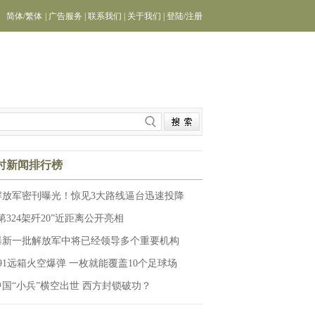
简体
/
繁体
|
广告服务
|
联系我们
|
关于我们
|
登陆
/
注册
小时新闻排行榜
解放军密刊曝光！惊见3大路线逼台迅速投降
第324架歼20”近距离公开亮相
曝新一批解放军中将已经领导多个重要机构
191远箱火空爆弹 一枚就能覆盖10个足球场
中国“小兵”横空出世 西方封锁破功？