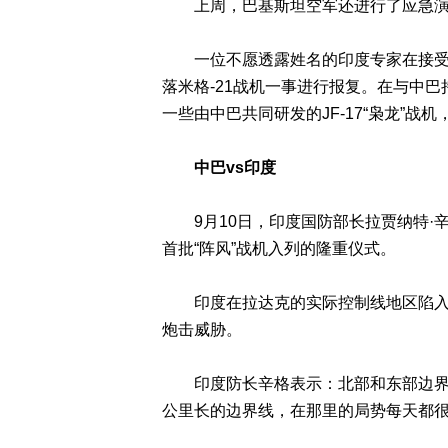
上周，巴基斯坦空军还进行了应急演练
一位不愿透露姓名的印度专家在接受采
落米格-21战机一事进行报复。在与中
一些由中巴共同研发的JF-17“枭龙”战
中巴vs印度
9月10日，印度国防部长拉贾纳特·辛
首批“阵风”战机入列的隆重仪式。
印度在拉达克的实际控制线地区陷入僵
炮击威胁。
印度防长辛格表示：北部和东部边界地
公里长的边界线，在那里的局势每天都