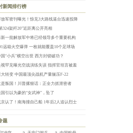
小时新闻排行榜
解放军密刊曝光！惊见3大路线逼台迅速投降
第324架歼20”近距离公开亮相
曝新一批解放军中将已经领导多个重要机构
191远箱火空爆弹 一枚就能覆盖10个足球场
中国“小兵”横空出世 西方封锁破功？
央视罕见曝光空战演练失误 指挥官坦言被羞
重大转变 中国最顶尖战机产量辗压F-22
这是叛国！川普撂狠话：正全力抓泄密者
美国引以为豪的“女武神”，坠了
北京认了！南海撞自己船 1年后2人追认烈士
专题
印冲突
天安门阅兵
中国航母