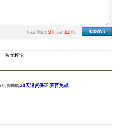
评论前需要先
登录
或者
注册
哦
暂无评论
30天退货保证.买百免邮
鱼油,卵磷脂,
.