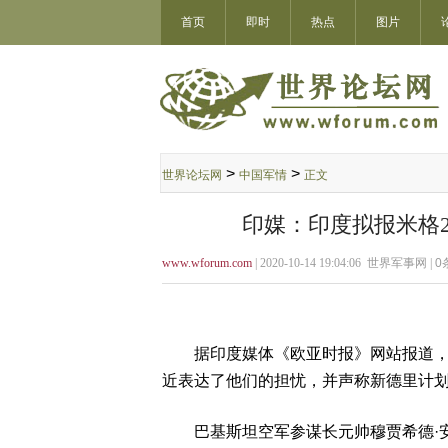
首页
即时
热点
图片
>
>
世界论坛网
中国军情
正文
印媒：印度拟报米格2
www.wforum.com
| 2020-10-14 19:04:06 世界军事网 |
0
据印度媒体《欧亚时报》网站报道，在
近表达了他们的担忧，并声称新德里计划“在
巴基斯坦空军参谋长元帅穆贾希德·安瓦