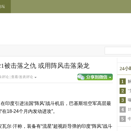
论坛
1被击落之仇 或用阵风击落枭龙
24
条评论 |
查看/发表评论
“
印度引进法国“阵风”战斗机后，巴基斯坦空军高层最
18-24个月内发动进攻”。
尔·汗称，装备有“流星”超视距导弹的印度“阵风”战斗