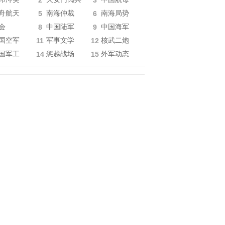
2
3
舟航天
5
南海仲裁
6
南海局势
会
8
中国陆军
9
中国海军
国空军
11
军事文学
12
核武二炮
国军工
14
惩越战场
15
外军动态