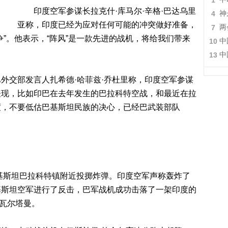
1
印度空军参谋长拉克什·库马尔·辛格·巴达乌里
4
神
亚称，印度已经为应对任何可能的冲突做好准备，
7
两
”。他表示，“阵风”是一款先进的战机，将给我们带来
10
中
13
中
交部发言人扎希德·哈菲兹·乔杜里称，印度空军参谋
表现，比如印巴在去年发生的巴拉科特空战，和最近在拉
度，不要低估巴基斯坦民族的决心，已经巴武装部队
基斯坦巴拉科特镇附近投掷炸弹。印度空军声称轰炸了
基斯坦空军进行了反击，巴军战机成功击落了一架印度的
·瓦尔塔曼。