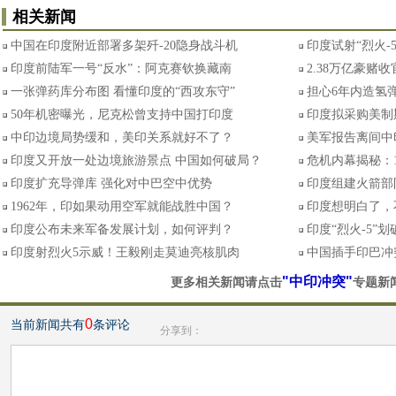
相关新闻
中国在印度附近部署多架歼-20隐身战斗机
印度试射“烈火-
印度前陆军一号“反水”：阿克赛钦换藏南
2.38万亿豪赌
一张弹药库分布图 看懂印度的“西攻东守”
担心6年内造氢弹
50年机密曝光，尼克松曾支持中国打印度
印度拟采购美制
中印边境局势缓和，美印关系就好不了？
美军报告离间中
印度又开放一处边境旅游景点 中国如何破局？
危机内幕揭秘：
印度扩充导弹库 强化对中巴空中优势
印度组建火箭部
1962年，印如果动用空军就能战胜中国？
印度想明白了，
印度公布未来军备发展计划，如何评判？
印度“烈火-5”
印度射烈火5示威！王毅刚走莫迪亮核肌肉
中国插手印巴冲
"中印冲突"
更多相关新闻请点击
专题新
0
当前新闻共有
条评论
分享到：