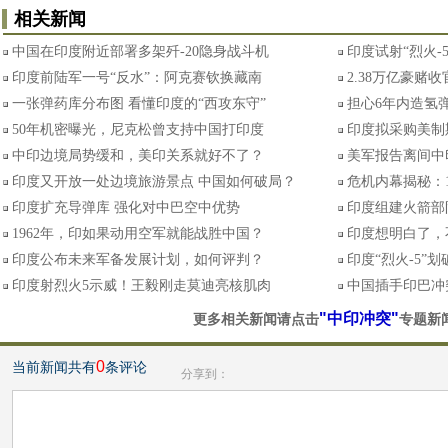
相关新闻
中国在印度附近部署多架歼-20隐身战斗机
印度试射“烈火-
印度前陆军一号“反水”：阿克赛钦换藏南
2.38万亿豪赌
一张弹药库分布图 看懂印度的“西攻东守”
担心6年内造氢弹
50年机密曝光，尼克松曾支持中国打印度
印度拟采购美制
中印边境局势缓和，美印关系就好不了？
美军报告离间中
印度又开放一处边境旅游景点 中国如何破局？
危机内幕揭秘：
印度扩充导弹库 强化对中巴空中优势
印度组建火箭部
1962年，印如果动用空军就能战胜中国？
印度想明白了，
印度公布未来军备发展计划，如何评判？
印度“烈火-5”
印度射烈火5示威！王毅刚走莫迪亮核肌肉
中国插手印巴冲
"中印冲突"
更多相关新闻请点击
专题新
0
当前新闻共有
条评论
分享到：