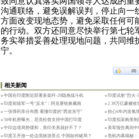
致同意认真落实两国领导人达成的重
沟通联络，避免误解误判，停止向一
方面改变现地态势，避免采取任何可
的行动。双方还同意尽快举行第七轮
务实举措妥善处理现地问题，共同维
宁。
(0)
相关新闻
中国在印度附近部署多架歼-20隐身战斗机
印度试射“烈火-
印度前陆军一号“反水”：阿克赛钦换藏南
2.38万亿豪赌
一张弹药库分布图 看懂印度的“西攻东守”
担心6年内造氢弹
50年机密曝光，尼克松曾支持中国打印度
印度拟采购美制
中印边境局势缓和，美印关系就好不了？
美军报告离间中
印度又开放一处边境旅游景点 中国如何破局？
危机内幕揭秘：