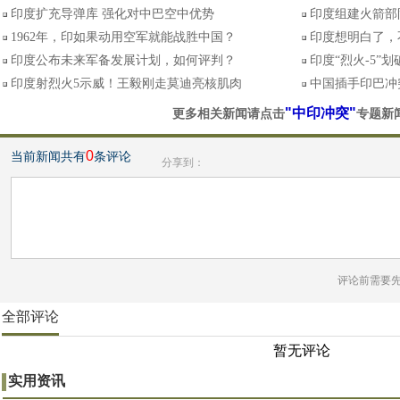
印度扩充导弹库 强化对中巴空中优势
印度组建火箭部
1962年，印如果动用空军就能战胜中国？
印度想明白了，
印度公布未来军备发展计划，如何评判？
印度“烈火-5”
印度射烈火5示威！王毅刚走莫迪亮核肌肉
中国插手印巴冲
"中印冲突"
更多相关新闻请点击
专题新
0
当前新闻共有
条评论
分享到：
评论前需要
全部评论
暂无评论
实用资讯