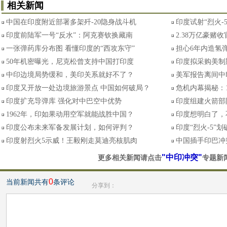
相关新闻
中国在印度附近部署多架歼-20隐身战斗机
印度试射“烈火-
印度前陆军一号“反水”：阿克赛钦换藏南
2.38万亿豪赌
一张弹药库分布图 看懂印度的“西攻东守”
担心6年内造氢弹
50年机密曝光，尼克松曾支持中国打印度
印度拟采购美制
中印边境局势缓和，美印关系就好不了？
美军报告离间中
印度又开放一处边境旅游景点 中国如何破局？
危机内幕揭秘：
印度扩充导弹库 强化对中巴空中优势
印度组建火箭部
1962年，印如果动用空军就能战胜中国？
印度想明白了，
印度公布未来军备发展计划，如何评判？
印度“烈火-5”
印度射烈火5示威！王毅刚走莫迪亮核肌肉
中国插手印巴冲
"中印冲突"
更多相关新闻请点击
专题新
0
当前新闻共有
条评论
分享到：