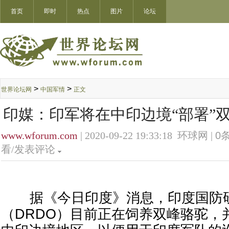
首页
即时
热点
图片
论坛
>
>
世界论坛网
中国军情
正文
印媒：印军将在中印边境“部署”
www.wforum.com
| 2020-09-22 19:33:18 环球网 |
0
条
看/发表评论
据《今日印度》消息，印度国防研
（DRDO）目前正在饲养双峰骆驼，并