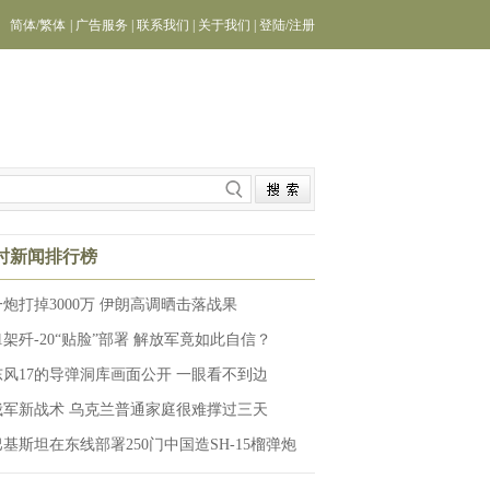
简体
/
繁体
|
广告服务
|
联系我们
|
关于我们
|
登陆
/
注册
小时新闻排行榜
一炮打掉3000万 伊朗高调晒击落战果
11架歼-20“贴脸”部署 解放军竟如此自信？
东风17的导弹洞库画面公开 一眼看不到边
俄军新战术 乌克兰普通家庭很难撑过三天
巴基斯坦在东线部署250门中国造SH-15榴弹炮