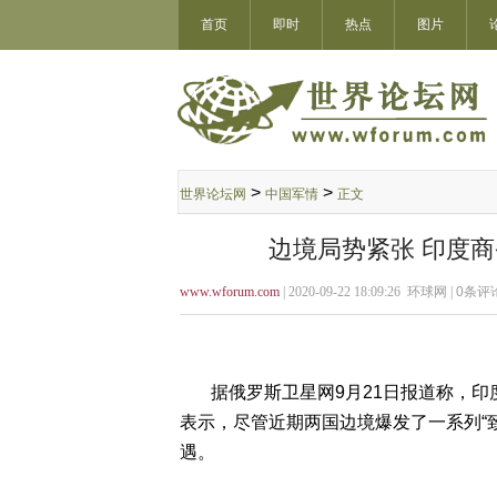
首页
即时
热点
图片
>
>
世界论坛网
中国军情
正文
边境局势紧张 印度
www.wforum.com
| 2020-09-22 18:09:26 环球网 |
0
条评论
据俄罗斯卫星网9月21日报道称，印度贸易
表示，尽管近期两国边境爆发了一系列“
遇。