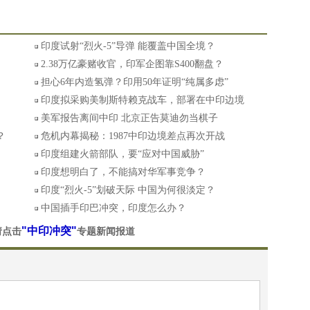
印度试射“烈火-5”导弹 能覆盖中国全境？
2.38万亿豪赌收官，印军企图靠S400翻盘？
担心6年内造氢弹？印用50年证明“纯属多虑”
印度拟采购美制斯特赖克战车，部署在中印边境
美军报告离间中印 北京正告莫迪勿当棋子
？
危机内幕揭秘：1987中印边境差点再次开战
印度组建火箭部队，要“应对中国威胁”
印度想明白了，不能搞对华军事竞争？
印度“烈火-5”划破天际 中国为何很淡定？
中国插手印巴冲突，印度怎么办？
"中印冲突"
请点击
专题新闻报道