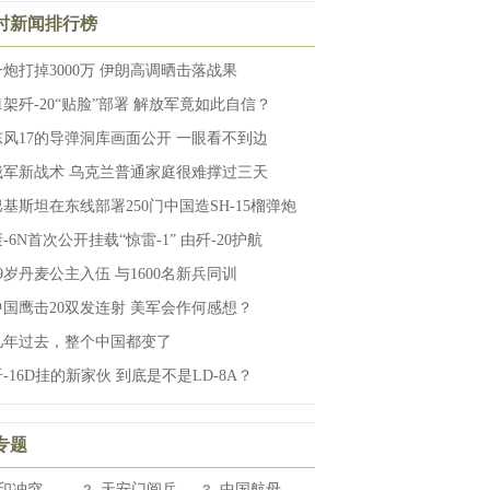
小时新闻排行榜
一炮打掉3000万 伊朗高调晒击落战果
11架歼-20“贴脸”部署 解放军竟如此自信？
东风17的导弹洞库画面公开 一眼看不到边
俄军新战术 乌克兰普通家庭很难撑过三天
巴基斯坦在东线部署250门中国造SH-15榴弹炮
-6N首次公开挂载“惊雷-1” 由歼-20护航
19岁丹麦公主入伍 与1600名新兵同训
中国鹰击20双发连射 美军会作何感想？
几年过去，整个中国都变了
-16D挂的新家伙 到底是不是LD-8A？
专题
印冲突
天安门阅兵
中国航母