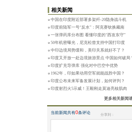
相关新闻
中国在印度附近部署多架歼-20隐身战斗机
印度前陆军一号“反水”：阿克赛钦换藏南
一张弹药库分布图 看懂印度的“西攻东守”
50年机密曝光，尼克松曾支持中国打印度
中印边境局势缓和，美印关系就好不了？
印度又开放一处边境旅游景点 中国如何破局
印度扩充导弹库 强化对中巴空中优势
1962年，印如果动用空军就能战胜中国？
印度公布未来军备发展计划，如何评判？
印度射烈火5示威！王毅刚走莫迪亮核肌肉
更多相关新闻
0
当前新闻共有
条评论
分享到：