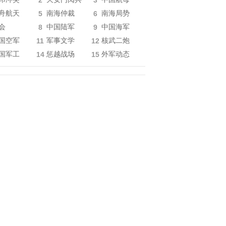
2
3
舟航天
5
南海仲裁
6
南海局势
会
8
中国陆军
9
中国海军
国空军
11
军事文学
12
核武二炮
国军工
14
惩越战场
15
外军动态