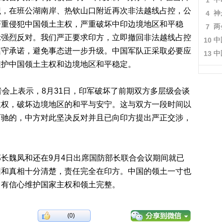
1
识，在班公湖南岸、热钦山口附近再次非法越线占控，公
4
神
严重侵犯中国领土主权，严重破坏中印边境地区和平稳
7
两
示强烈反对。我们严正要求印方，立即撤回非法越线占控
10
中
遵守承诺，避免事态进一步升级。中国军队正采取必要应
13
中
维护中国领土主权和边境地区和平稳定。
会上表示，8月31日，印军破坏了前期双方多层级会谈
主权，破坏边境地区的和平与安宁。这与双方一段时间以
而驰的，中方对此坚决反对并且已向印方提出严正交涉，
魏凤和还在9月4日出席国防部长联合会议期间就已
因和真相十分清楚，责任完全在印方。中国的领土一寸也
、有信心维护国家主权和领土完整。
(0)