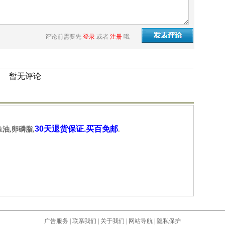
评论前需要先
登录
或者
注册
哦
暂无评论
30天退货保证.买百免邮
鱼油,卵磷脂,
.
广告服务
|
联系我们
|
关于我们
|
网站导航
|
隐私保护