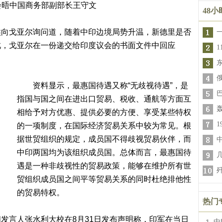
晤中国商务部副部长王守文
48
戈亚尔询问道，随着中印边境局势升温，新德里是否
此，戈亚尔在一份递交给印度议会的书面文件中回应
资料显示，最惠国待遇又称“无歧视待遇”，是
指国与国之间在进出口贸易、税收、通航等方面互
轰
相给予对方优惠、提供必要的方便、享受某些特权
的一项制度，在国际经济贸易关系中较为常见。根
据世贸组织的规定，成员国不得歧视贸易伙伴，而
中印两国均为该组织成员国。总体而言，最惠国待
遇是一种非歧视性的贸易政策，能够在维护所有世
歼
贸组织成员国之间平等贸易关系的同时杜绝排他性
的贸易特权。
热门
言人张水利大校在8月31日发布声明称，印军在当日
中