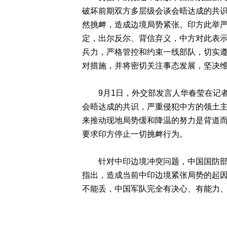
破坏前期双方多层级会谈会晤达成的共
然挑衅，造成边境局势紧张。印方此举
定，出尔反尔、背信弃义，中方对此表
兵力，严格管控和约束一线部队，切实
对措施，并将密切关注事态发展，坚决
9月1日，外交部发言人华春莹在记者
会晤达成的共识，严重侵犯中方的领土
来推动现地局势缓和降温的努力是背道
要求印方停止一切挑衅行为。
针对中印边境冲突问题，中国国防部长
指出，造成当前中印边境紧张局势的起
不能丢，中国军队完全有决心、有能力