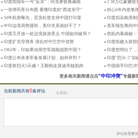
印度前陆军一号“反水”：阿克赛钦换藏南
2.38万亿豪赌
一张弹药库分布图 看懂印度的“西攻东守”
担心6年内造氢弹
50年机密曝光，尼克松曾支持中国打印度
印度拟采购美制
中印边境局势缓和，美印关系就好不了？
美军报告离间中
印度又开放一处边境旅游景点 中国如何破局？
危机内幕揭秘：
印度扩充导弹库 强化对中巴空中优势
印度组建火箭部
1962年，印如果动用空军就能战胜中国？
印度想明白了，
印度公布未来军备发展计划，如何评判？
印度“烈火-5”
印度射烈火5示威！王毅刚走莫迪亮核肌肉
中国插手印巴冲
"中印冲突"
更多相关新闻请点击
专题新
0
当前新闻共有
条评论
分享到：
评论前需要