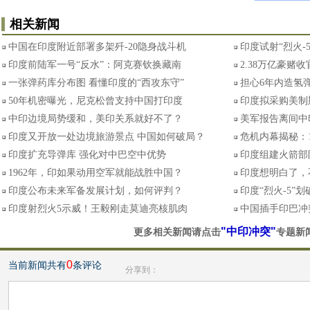
相关新闻
中国在印度附近部署多架歼-20隐身战斗机
印度试射“烈火-
印度前陆军一号“反水”：阿克赛钦换藏南
2.38万亿豪赌
一张弹药库分布图 看懂印度的“西攻东守”
担心6年内造氢弹
50年机密曝光，尼克松曾支持中国打印度
印度拟采购美制
中印边境局势缓和，美印关系就好不了？
美军报告离间中
印度又开放一处边境旅游景点 中国如何破局？
危机内幕揭秘：
印度扩充导弹库 强化对中巴空中优势
印度组建火箭部
1962年，印如果动用空军就能战胜中国？
印度想明白了，
印度公布未来军备发展计划，如何评判？
印度“烈火-5”
印度射烈火5示威！王毅刚走莫迪亮核肌肉
中国插手印巴冲
"中印冲突"
更多相关新闻请点击
专题新
0
当前新闻共有
条评论
分享到：