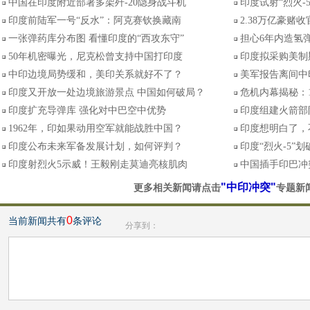
中国在印度附近部署多架歼-20隐身战斗机
印度试射“烈火-
印度前陆军一号“反水”：阿克赛钦换藏南
2.38万亿豪赌
一张弹药库分布图 看懂印度的“西攻东守”
担心6年内造氢弹
50年机密曝光，尼克松曾支持中国打印度
印度拟采购美制
中印边境局势缓和，美印关系就好不了？
美军报告离间中
印度又开放一处边境旅游景点 中国如何破局？
危机内幕揭秘：
印度扩充导弹库 强化对中巴空中优势
印度组建火箭部
1962年，印如果动用空军就能战胜中国？
印度想明白了，
印度公布未来军备发展计划，如何评判？
印度“烈火-5”
印度射烈火5示威！王毅刚走莫迪亮核肌肉
中国插手印巴冲
"中印冲突"
更多相关新闻请点击
专题新
0
当前新闻共有
条评论
分享到：