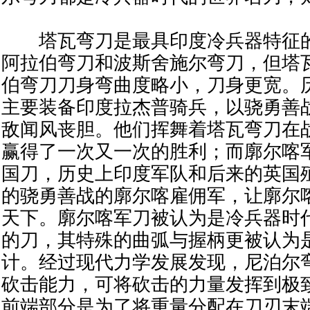
塔瓦弯刀是最具印度冷兵器特征的
阿拉伯弯刀和波斯舍施尔弯刀，但塔
伯弯刀刀身弯曲度略小，刀身更宽。
主要装备印度拉杰普骑兵，以骁勇善
敌闻风丧胆。他们挥舞着塔瓦弯刀在
赢得了一次又一次的胜利；而廓尔喀
国刀，历史上印度军队和后来的英国
的骁勇善战的廓尔喀雇佣军，让廓尔
天下。廓尔喀军刀被认为是冷兵器时
的刀，其特殊的曲弧与握柄更被认为
计。经过现代力学发展发现，尼泊尔
砍击能力，可将砍击的力量发挥到极
前端部分是为了将重量分配在刀刃末