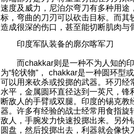
速度及威力，尼泊尔弯刀有多种用途
标，弯曲的刀刃可以砍击目标。而其
造成很深的伤口，甚至能切断肌肉与
印度军队装备的廓尔喀军刀
而chakkar则是一种不为人知的
为“轮状物”， chakkar是一种圆环
可以用来砍杀或投掷的武器。环刃经
水平，金属圆环直径达到一英尺，锋
断敌人的手臂或双腿。印度的锡克教
器。许多有经验的战士经常用食指旋
敌人，手腕发力快速投掷出来。另外
圆盘，然后投掷出去，利器就会像快