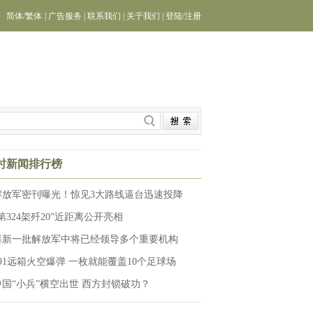
简体
/
繁体
|
广告服务
|
联系我们
|
关于我们
|
登陆
/
注册
小时新闻排行榜
解放军密刊曝光！惊见3大路线逼台迅速投降
第324架歼20”近距离公开亮相
曝新一批解放军中将已经领导多个重要机构
191远箱火空爆弹 一枚就能覆盖10个足球场
中国“小兵”横空出世 西方封锁破功？