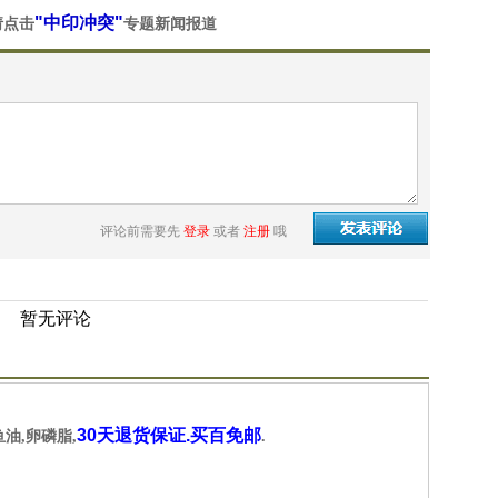
"中印冲突"
请点击
专题新闻报道
评论前需要先
登录
或者
注册
哦
暂无评论
30天退货保证.买百免邮
鱼油,卵磷脂,
.