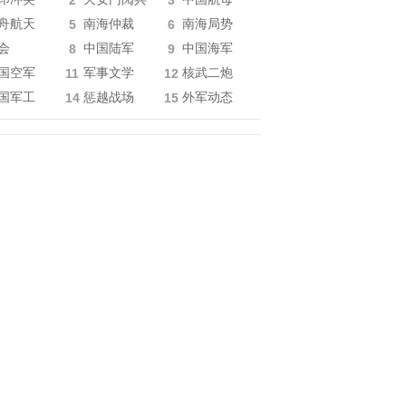
2
3
舟航天
5
南海仲裁
6
南海局势
会
8
中国陆军
9
中国海军
国空军
11
军事文学
12
核武二炮
国军工
14
惩越战场
15
外军动态