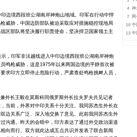
1
4
神
印边境西段班公湖南岸神炮山地域。印军在行动中悍
7
两
鸣枪威胁，中国边防部队被迫采取应对措施稳控现地局
10
中
：战区部队将坚决履行职责使命，坚决捍卫国家领土主
13
中
示，印军非法越线进入中印边境西段班公湖南岸神炮
员鸣枪威胁，这是1975年以来两国边境的平静首次被
，要求印方立即停止危险行动，严肃查处鸣枪挑衅人员，
员兼外长王毅在莫斯科同俄罗斯外长拉夫罗夫共见记者
示，当前，外界对中印关系十分关注。我同苏杰生外长在
和双边关系广泛、深入地交换了意见。此前我同苏杰生外
行过沟通。昨天的会晤中，印方表达了通过外交政治渠道
愿相向而行。双方就此达成五点共识并发表了联合新闻