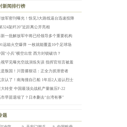
小时新闻排行榜
解放军密刊曝光！惊见3大路线逼台迅速投降
第324架歼20”近距离公开亮相
曝新一批解放军中将已经领导多个重要机构
191远箱火空爆弹 一枚就能覆盖10个足球场
中国“小兵”横空出世 西方封锁破功？
央视罕见曝光空战演练失误 指挥官坦言被羞
这是叛国！川普撂狠话：正全力抓泄密者
北京认了！南海撞自己船 1年后2人追认烈士
重大转变 中国最顶尖战机产量辗压F-22
高市早苗退缩了？日本删去“台湾有事”
专题
印冲突
天安门阅兵
中国航母