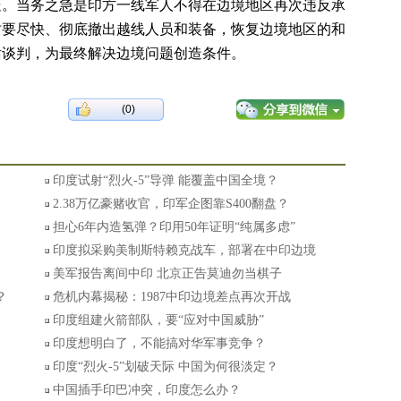
处。当务之急是印方一线军人不得在边境地区再次违反承
时要尽快、彻底撤出越线人员和装备，恢复边境地区的和
话谈判，为最终解决边境问题创造条件。
(0)
印度试射“烈火-5”导弹 能覆盖中国全境？
2.38万亿豪赌收官，印军企图靠S400翻盘？
担心6年内造氢弹？印用50年证明“纯属多虑”
印度拟采购美制斯特赖克战车，部署在中印边境
美军报告离间中印 北京正告莫迪勿当棋子
？
危机内幕揭秘：1987中印边境差点再次开战
印度组建火箭部队，要“应对中国威胁”
印度想明白了，不能搞对华军事竞争？
印度“烈火-5”划破天际 中国为何很淡定？
中国插手印巴冲突，印度怎么办？