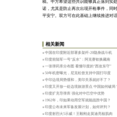
稿。中方希望这些共识能够真正落到实
诺，尤其是防止再次出现开枪事件，同
平安宁。双方可在此基础上继续推进对
相关新闻
中国在印度附近部署多架歼-20隐身战斗机
印度前陆军一号“反水”：阿克赛钦换藏南
一张弹药库分布图 看懂印度的“西攻东守”
50年机密曝光，尼克松曾支持中国打印度
中印边境局势缓和，美印关系就好不了？
印度又开放一处边境旅游景点 中国如何破局
印度扩充导弹库 强化对中巴空中优势
1962年，印如果动用空军就能战胜中国？
印度公布未来军备发展计划，如何评判？
印度射烈火5示威！王毅刚走莫迪亮核肌肉