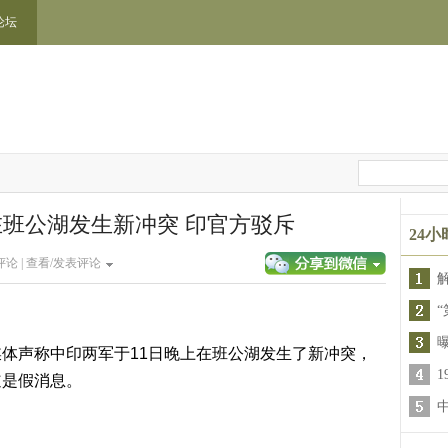
论坛
班公湖发生新冲突 印官方驳斥
24
论 |
查看/发表评论
“
声称中印两军于11日晚上在班公湖发生了新冲突，
道是假消息。