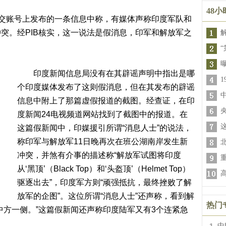
48
交账号上发布的一条信息中称，有媒体声称印度军队和
突。经PIB核实，这一说法是假消息，印军和解放军之
“
印度新闻信息局没有在其辟谣声明中指出是哪
个印度媒体发布了这则假消息，但在其发布的辟谣
信息中附上了那篇虚假报道的截图。经查证，在印
度新闻24电视频道网站找到了截图中的报道。在
这篇假新闻中，印媒援引所谓“消息人士”的说法，
称印军与解放军11日晚再次在班公湖南岸发生新
冲突，并煞有介事的描述称“解放军试图将印度
从‘黑顶’（Black Top）和‘头盔顶’（Helmet Top）
驱逐出去”，印度军方则“顽强抵抗，最终挫败了解
放军的企图”。这位所谓“消息人士”还声称，看到解
热门
中方一侧。”这篇假新闻还声称印度陆军又有3个连紧急
中