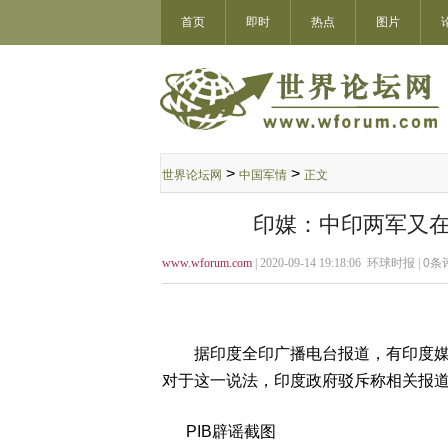
首页
即时
热点
图片
>
>
世界论坛网
中国军情
正文
印媒：中印两军又在
www.wforum.com
| 2020-09-14 19:18:06 环球时报 |
0
条评
据印度全印广播电台报道，有印度媒体
对于这一说法，印度政府驳斥称相关报
PIB辟谣截图