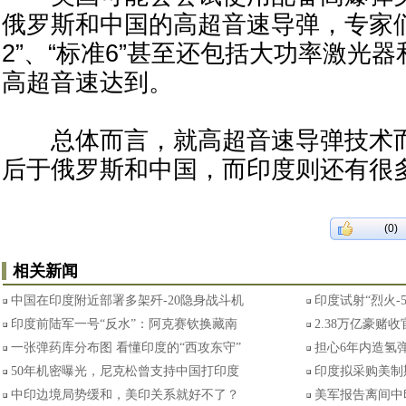
俄罗斯和中国的高超音速导弹，专家
2”、“标准6”甚至还包括大功率激光
高超音速达到。
总体而言，就高超音速导弹技术而
后于俄罗斯和中国，而印度则还有很
(0)
相关新闻
中国在印度附近部署多架歼-20隐身战斗机
印度试射“烈火-
印度前陆军一号“反水”：阿克赛钦换藏南
2.38万亿豪赌
一张弹药库分布图 看懂印度的“西攻东守”
担心6年内造氢弹
50年机密曝光，尼克松曾支持中国打印度
印度拟采购美制
中印边境局势缓和，美印关系就好不了？
美军报告离间中