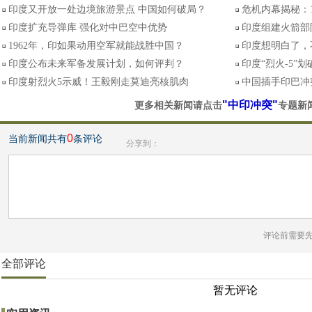
印度又开放一处边境旅游景点 中国如何破局？
危机内幕揭秘：
印度扩充导弹库 强化对中巴空中优势
印度组建火箭部
1962年，印如果动用空军就能战胜中国？
印度想明白了，
印度公布未来军备发展计划，如何评判？
印度“烈火-5”
印度射烈火5示威！王毅刚走莫迪亮核肌肉
中国插手印巴冲
"中印冲突"
更多相关新闻请点击
专题新
0
当前新闻共有
条评论
分享到：
评论前需要
全部评论
暂无评论