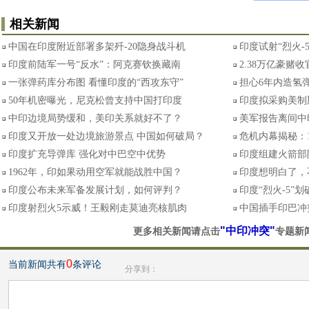
相关新闻
中国在印度附近部署多架歼-20隐身战斗机
印度试射“烈火-
印度前陆军一号“反水”：阿克赛钦换藏南
2.38万亿豪赌
一张弹药库分布图 看懂印度的“西攻东守”
担心6年内造氢弹
50年机密曝光，尼克松曾支持中国打印度
印度拟采购美制
中印边境局势缓和，美印关系就好不了？
美军报告离间中
印度又开放一处边境旅游景点 中国如何破局？
危机内幕揭秘：
印度扩充导弹库 强化对中巴空中优势
印度组建火箭部
1962年，印如果动用空军就能战胜中国？
印度想明白了，
印度公布未来军备发展计划，如何评判？
印度“烈火-5”
印度射烈火5示威！王毅刚走莫迪亮核肌肉
中国插手印巴冲
"中印冲突"
更多相关新闻请点击
专题新
0
当前新闻共有
条评论
分享到：