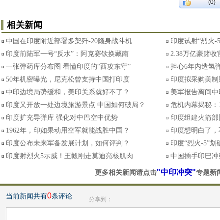
(0)
相关新闻
中国在印度附近部署多架歼-20隐身战斗机
印度试射“烈火-
印度前陆军一号“反水”：阿克赛钦换藏南
2.38万亿豪赌
一张弹药库分布图 看懂印度的“西攻东守”
担心6年内造氢弹
50年机密曝光，尼克松曾支持中国打印度
印度拟采购美制
中印边境局势缓和，美印关系就好不了？
美军报告离间中
印度又开放一处边境旅游景点 中国如何破局？
危机内幕揭秘：
印度扩充导弹库 强化对中巴空中优势
印度组建火箭部
1962年，印如果动用空军就能战胜中国？
印度想明白了，
印度公布未来军备发展计划，如何评判？
印度“烈火-5”
印度射烈火5示威！王毅刚走莫迪亮核肌肉
中国插手印巴冲
"中印冲突"
更多相关新闻请点击
专题新
0
当前新闻共有
条评论
分享到：