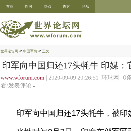
首页
即时
热点
图片
论坛
>
>
世界论坛网
中国军情
正文
印军向中国归还17头牦牛 印媒：
www.wforum.com
| 2020-09-09 20:26:51 环球网 |
0
条
看/发表评论
印军向中国归还17头牦牛，被印媒