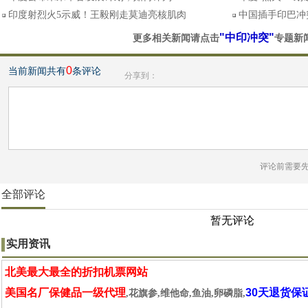
印度射烈火5示威！王毅刚走莫迪亮核肌肉
中国插手印巴冲
"中印冲突"
更多相关新闻请点击
专题新
0
当前新闻共有
条评论
分享到：
评论前需要
全部评论
暂无评论
实用资讯
北美最大最全的折扣机票网站
美国名厂保健品一级代理
30天退货保
,花旗参,维他命,鱼油,卵磷脂,