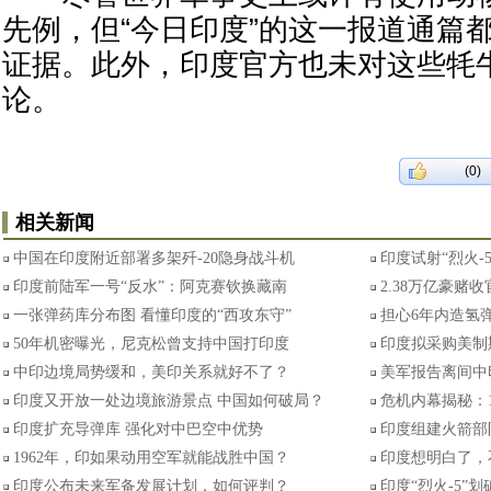
先例，但“今日印度”的这一报道通篇
证据。此外，印度官方也未对这些牦
论。
(0)
相关新闻
中国在印度附近部署多架歼-20隐身战斗机
印度试射“烈火-
印度前陆军一号“反水”：阿克赛钦换藏南
2.38万亿豪赌
一张弹药库分布图 看懂印度的“西攻东守”
担心6年内造氢弹
50年机密曝光，尼克松曾支持中国打印度
印度拟采购美制
中印边境局势缓和，美印关系就好不了？
美军报告离间中
印度又开放一处边境旅游景点 中国如何破局？
危机内幕揭秘：
印度扩充导弹库 强化对中巴空中优势
印度组建火箭部
1962年，印如果动用空军就能战胜中国？
印度想明白了，
印度公布未来军备发展计划，如何评判？
印度“烈火-5”