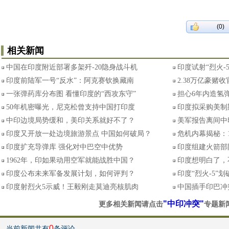
(0)
相关新闻
中国在印度附近部署多架歼-20隐身战斗机
印度试射“烈火-
印度前陆军一号“反水”：阿克赛钦换藏南
2.38万亿豪赌
一张弹药库分布图 看懂印度的“西攻东守”
担心6年内造氢弹
50年机密曝光，尼克松曾支持中国打印度
印度拟采购美制
中印边境局势缓和，美印关系就好不了？
美军报告离间中
印度又开放一处边境旅游景点 中国如何破局？
危机内幕揭秘：
印度扩充导弹库 强化对中巴空中优势
印度组建火箭部
1962年，印如果动用空军就能战胜中国？
印度想明白了，
印度公布未来军备发展计划，如何评判？
印度“烈火-5”
印度射烈火5示威！王毅刚走莫迪亮核肌肉
中国插手印巴冲
"中印冲突"
更多相关新闻请点击
专题新
0
当前新闻共有
条评论