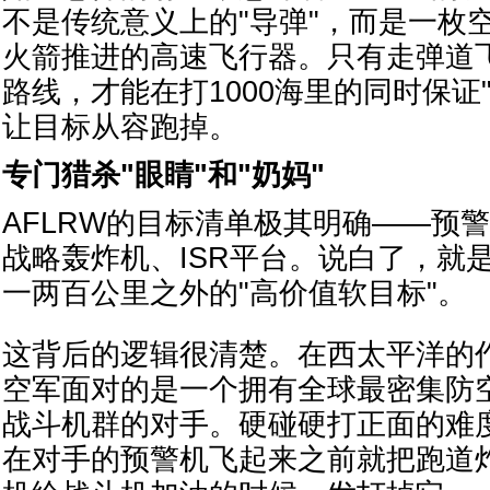
不是传统意义上的"导弹"，而是一枚
火箭推进的高速飞行器。只有走弹道
路线，才能在打1000海里的同时保证
让目标从容跑掉。
专门猎杀"眼睛"和"奶妈"
AFLRW的目标清单极其明确——预
战略轰炸机、ISR平台。说白了，就
一两百公里之外的"高价值软目标"。
这背后的逻辑很清楚。在西太平洋的
空军面对的是一个拥有全球最密集防
战斗机群的对手。硬碰硬打正面的难
在对手的预警机飞起来之前就把跑道