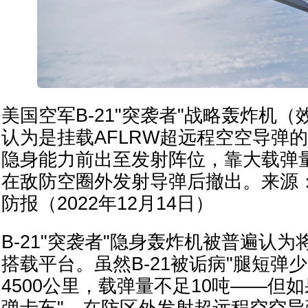
美国空军B-21"突袭者"战略轰炸机（
认为是挂载AFLRW超远程空空导弹
隐身能力前出至发射阵位，靠大载弹量
在敌防空圈外发射导弹后撤出。来源
防报（2022年12月14日）
B-21"突袭者"隐身轰炸机被普遍认为
搭载平台。虽然B-21被诟病"腿短弹
4500公里，载弹量不足10吨——但
弹卡车"，在防区外发射超远程空空导弹