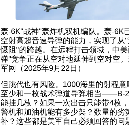
轰-6K"战神"轰炸机双机编队。轰-6K
空射高超音速导弹的能力，实现了从"
慑阻"的跨越。在远程打击领域，中美
弹"竞争正在从空对地延伸到空对空。
军网（2025年9月22日）
但跳代也有风险。1000海里的射程意
至少和一枚战术弹道导弹相当——B-
能挂几枚？如果一次出击只能带4枚
警机和加油机能有多少架？数量的劣
补？这些都是美军自己必须回答的问