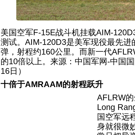
美国空军F-15E战斗机挂载AIM-12
测试。AIM-120D3是美军现役最先
弹，射程约160公里。而新一代AFL
的10倍以上。来源：中国军网-中国国防
16日）
十倍于AMRAAM的射程跃升
AFLRW的全
Long Ra
国空军远
身就很微