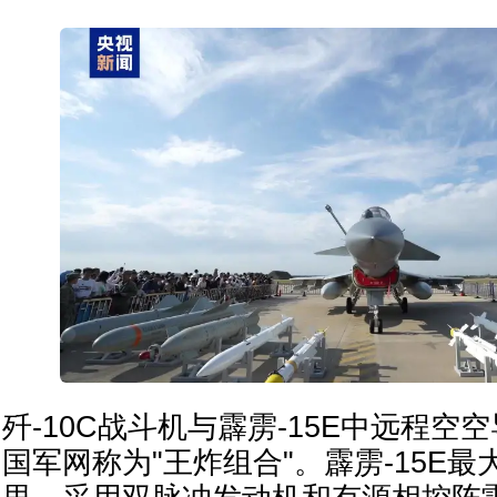
歼-10C战斗机与霹雳-15E中远程空
国军网称为"王炸组合"。霹雳-15E最