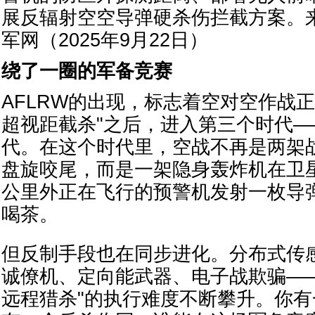
展反辐射空空导弹硬杀伤拦截方案。
军网（2025年9月22日）
绕了一圈的军备竞赛
AFLRW的出现，标志着空对空作战
超视距截杀"之后，进入第三个时代—
代。在这个时代里，空战不再是两架
盘旋咬尾，而是一架隐身轰炸机在卫星
公里外正在飞行的预警机发射一枚导
喝茶。
但反制手段也在同步进化。分布式传
诚僚机、定向能武器、电子战欺骗—
远程猎杀"的执行难度不断攀升。你