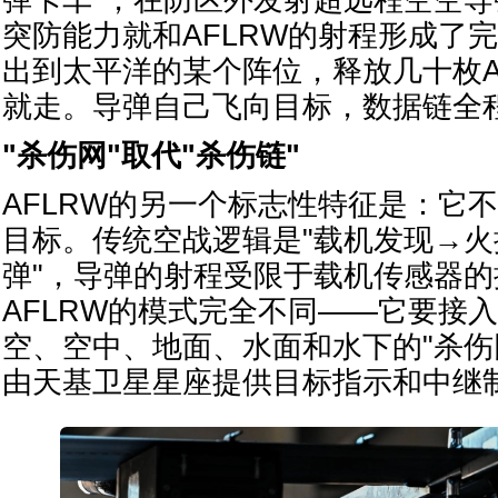
突防能力就和AFLRW的射程形成了完
出到太平洋的某个阵位，释放几十枚A
就走。导弹自己飞向目标，数据链全
"杀伤网"取代"杀伤链"
AFLRW的另一个标志性特征是：它
目标。传统空战逻辑是"载机发现→
弹"，导弹的射程受限于载机传感器
AFLRW的模式完全不同——它要接
空、空中、地面、水面和水下的"杀伤网"（
由天基卫星星座提供目标指示和中继