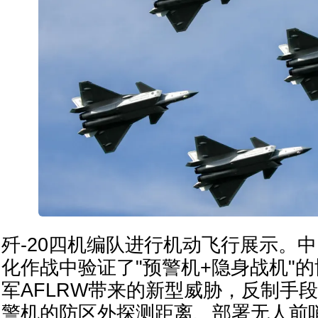
歼-20四机编队进行机动飞行展示。
化作战中验证了"预警机+隐身战机"
军AFLRW带来的新型威胁，反制手
警机的防区外探测距离、部署无人前