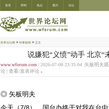
首页
即时
热点
图片
论坛
>
>
世界论坛网
时事新闻
正文
说嫌犯“义愤”动手 北京“
www.wforum.com
| 2026-07-08 23:35:04 矢板明夫
论 |
查看/发表评论
◎ 矢板明夫
今天（7/8），国台办终于对我在台