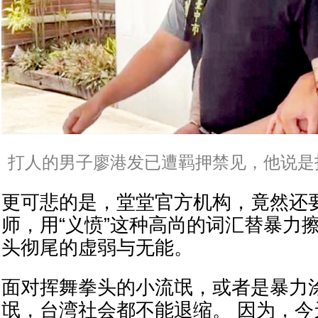
打人的男子廖港发已遭羁押禁见，他说是
更可悲的是，堂堂官方机构，竟然还
师，用“义愤”这种高尚的词汇替暴力
头彻尾的虚弱与无能。
面对挥舞拳头的小流氓，或者是暴力
氓，台湾社会都不能退缩。 因为，