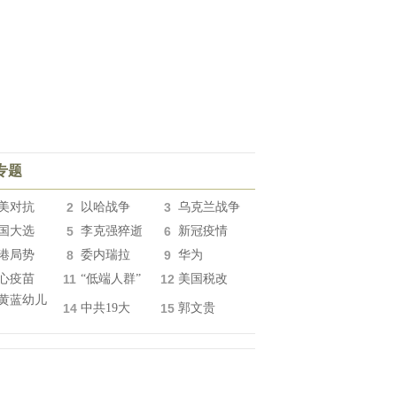
专题
美对抗
2
以哈战争
3
乌克兰战争
国大选
5
李克强猝逝
6
新冠疫情
港局势
8
委内瑞拉
9
华为
心疫苗
11
“低端人群”
12
美国税改
黄蓝幼儿
14
中共19大
15
郭文贵