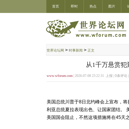
首页
即时
热点
图片
>
>
世界论坛网
时事新闻
正文
从1千万悬赏犯到
www.wforum.com
| 2026-07-08 23:22:31 上报 |
0
条评论 
美国总统川普于8日北约峰会上宣布，将
利亚总统夏拉表现出色、让国家团结。 
美国国会阻止，不然这项措施将在45天