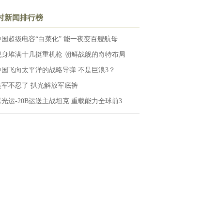
小时新闻排行榜
中国超级电容“白菜化” 能一夜变百艘航母
舰身堆满十几挺重机枪 朝鲜战舰的奇特布局
中国飞向太平洋的战略导弹 不是巨浪3？
美军不忍了 扒光解放军底裤
曝光运-20B运送主战坦克 重载能力全球前3