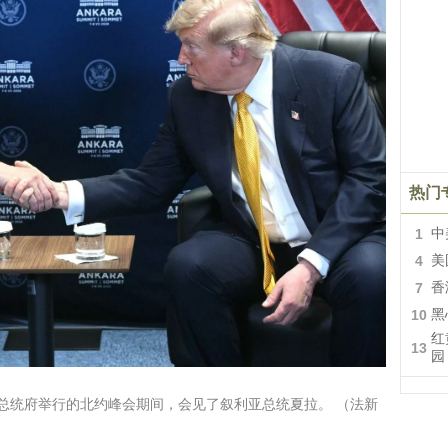
热门
1
中
4
美
7
香
10
黑
红
13
园
总统府举行的北约峰会期间，会见了叙利亚总统夏拉。 （法新