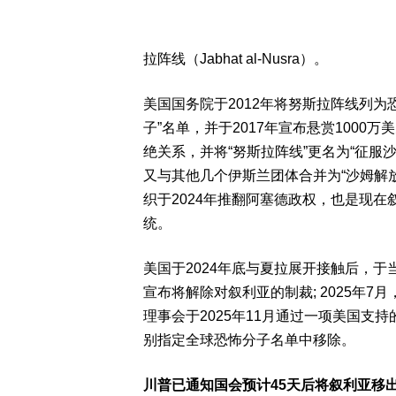
拉阵线（Jabhat al-Nusra）。
美国国务院于2012年将努斯拉阵线列为
子”名单，并于2017年宣布悬赏1000
绝关系，并将“努斯拉阵线”更名为“征服沙姆阵线”
又与其他几个伊斯兰团体合并为“沙姆解放组织”（
织于2024年推翻阿塞德政权，也是现
统。
美国于2024年底与夏拉展开接触后，于当年
宣布将解除对叙利亚的制裁; 2025年7
理事会于2025年11月通过一项美国支
别指定全球恐怖分子名单中移除。
川普已通知国会预计45天后将叙利亚移