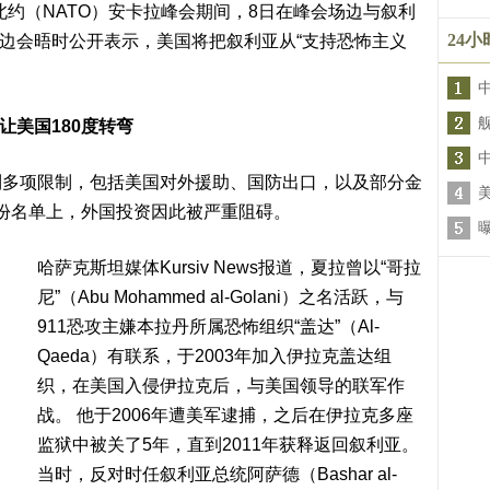
出席北约（NATO）安卡拉峰会期间，8日在峰会场边与叙利
24
）举行双边会晤时公开表示，美国将把叙利亚从“支持恐怖主义
让美国180度转弯
到多项限制，包括美国对外援助、国防出口，以及部分金
这份名单上，外国投资因此被严重阻碍。
哈萨克斯坦媒体Kursiv News报道，夏拉曾以“哥拉
尼”（Abu Mohammed al-Golani）之名活跃，与
911恐攻主嫌本拉丹所属恐怖组织“盖达”（Al-
Qaeda）有联系，于2003年加入伊拉克盖达组
织，在美国入侵伊拉克后，与美国领导的联军作
战。 他于2006年遭美军逮捕，之后在伊拉克多座
监狱中被关了5年，直到2011年获释返回叙利亚。
当时，反对时任叙利亚总统阿萨德（Bashar al-