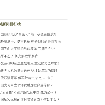
小时新闻排行榜
中国超级电容“白菜化” 能一夜变百艘航母
舰身堆满十几挺重机枪 朝鲜战舰的奇特布局
中国飞向太平洋的战略导弹 不是巨浪3？
美军不忍了 扒光解放军底裤
曝光运-20B运送主战坦克 重载能力全球前3
光拼无人机数量是送死 这才是乌军的底牌
中俄联演开幕 俄军带着一身“伤口”来了
中国为何向太平洋发射远程弹道导弹？
俄“瓦良格”号巡洋舰抵达中国 战力如何？
中国这次试射的潜射弹道导弹为何是平头？