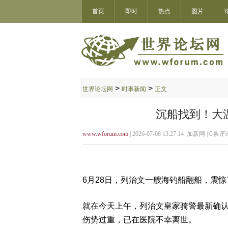
首页
即时
热点
图片
>
>
世界论坛网
时事新闻
正文
沉船找到！大
www.wforum.com
| 2026-07-08 13:27:14 加新网 |
0
条评论
6月28日，列治文一艘海钓船翻船，震
就在今天上午，列治文皇家骑警最新确认
伤势过重，已在医院不幸离世。