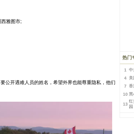
西雅图市;
热门
1
中
4
美
不要公开遇难人员的姓名，希望外界也能尊重隐私，他们
7
香
10
黑
红
13
园