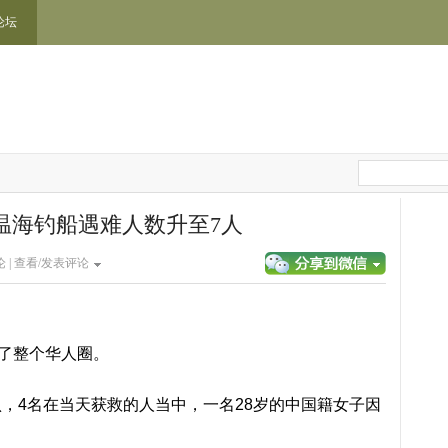
论坛
温海钓船遇难人数升至7人
 |
查看/发表评论
惊了整个华人圈。
，4名在当天获救的人当中，一名28岁的中国籍女子因