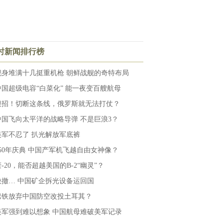
小时新闻排行榜
舰身堆满十几挺重机枪 朝鲜战舰的奇特布局
中国超级电容“白菜化” 能一夜变百艘航母
狠招！切断这条线，俄罗斯就无法打仗？
中国飞向太平洋的战略导弹 不是巨浪3？
美军不忍了 扒光解放军底裤
250年庆典 中国产军机飞越自由女神像？
-20，能否超越美国的B-2“幽灵”？
快撤… 中国矿企拆光设备运回国
巴铁放弃中国防空改投土耳其？
美军强到难以想象 中国航母难破美军记录