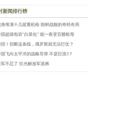
小时新闻排行榜
舰身堆满十几挺重机枪 朝鲜战舰的奇特布局
中国超级电容“白菜化” 能一夜变百艘航母
狠招！切断这条线，俄罗斯就无法打仗？
中国飞向太平洋的战略导弹 不是巨浪3？
美军不忍了 扒光解放军底裤