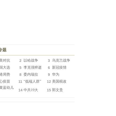
专题
美对抗
2
以哈战争
3
乌克兰战争
国大选
5
李克强猝逝
6
新冠疫情
港局势
8
委内瑞拉
9
华为
心疫苗
11
“低端人群”
12
美国税改
黄蓝幼儿
14
中共19大
15
郭文贵