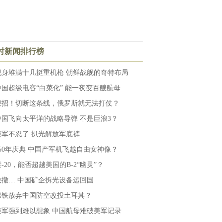
小时新闻排行榜
舰身堆满十几挺重机枪 朝鲜战舰的奇特布局
中国超级电容“白菜化” 能一夜变百艘航母
狠招！切断这条线，俄罗斯就无法打仗？
中国飞向太平洋的战略导弹 不是巨浪3？
美军不忍了 扒光解放军底裤
250年庆典 中国产军机飞越自由女神像？
-20，能否超越美国的B-2“幽灵”？
快撤… 中国矿企拆光设备运回国
巴铁放弃中国防空改投土耳其？
美军强到难以想象 中国航母难破美军记录