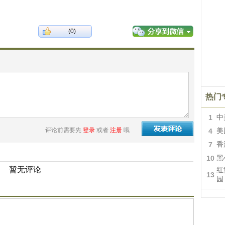
(0)
热门
1
中
评论前需要先
登录
或者
注册
哦
4
美
7
香
10
黑
暂无评论
红
13
园