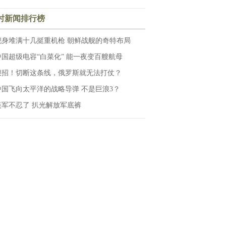
小时新闻排行榜
舰身堆满十几挺重机枪 朝鲜战舰的奇特布局
中国超级电容“白菜化” 能一夜变百艘航母
狠招！切断这条线，俄罗斯就无法打仗？
中国飞向太平洋的战略导弹 不是巨浪3？
美军不忍了 扒光解放军底裤