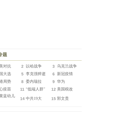
专题
美对抗
2
以哈战争
3
乌克兰战争
国大选
5
李克强猝逝
6
新冠疫情
港局势
8
委内瑞拉
9
华为
心疫苗
11
“低端人群”
12
美国税改
黄蓝幼儿
14
中共19大
15
郭文贵