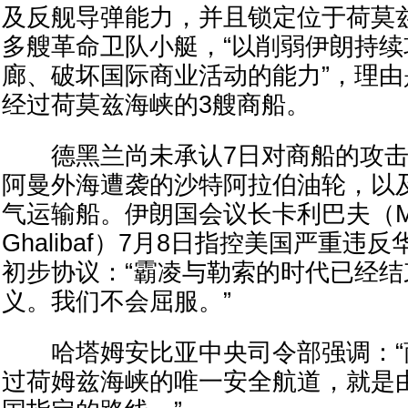
及反舰导弹能力，并且锁定位于荷莫兹
多艘革命卫队小艇，“以削弱伊朗持
廊、破坏国际商业活动的能力”，理由
经过荷莫兹海峡的3艘商船。
德黑兰尚未承认7日对商船的攻击
阿曼外海遭袭的沙特阿拉伯油轮，以
气运输船。伊朗国会议长卡利巴夫（Moha
Ghalibaf）7月8日指控美国严重
初步协议：“霸凌与勒索的时代已经
义。我们不会屈服。”
哈塔姆安比亚中央司令部强调：“
过荷姆兹海峡的唯一安全航道，就是