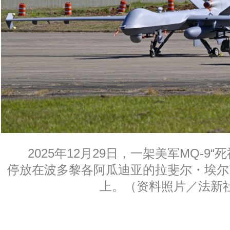
2025年12月29日，一架美军MQ-9“死神
停放在波多黎各阿瓜迪亚的拉斐尔・埃尔
上。（资料照片／法新