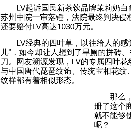
LV起诉国民新茶饮品牌茉莉奶白
苏州中院一审落锤，法院最终判决侵
还要赔付LV高达1030万元。
LV经典的四叶草，以往给人的感觉
儿”，如今却让人想到了旱厕的拼砖
刀。网友溯源发现，LV的专属四叶花
与中国唐代琵琶纹饰、传统宝相花纹
纹样都有着相似形态。
那么，是
册了这个
就不能够
呢？