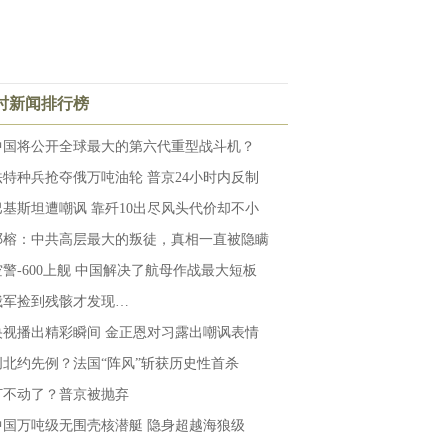
小时新闻排行榜
中国将公开全球最大的第六代重型战斗机？
法特种兵抢夺俄万吨油轮 普京24小时内反制
巴基斯坦遭嘲讽 靠歼10出尽风头代价却不小
邓榕：中共高层最大的叛徒，真相一直被隐瞒
空警-600上舰 中国解决了航母作战最大短板
俄军捡到残骸才发现…
央视播出精彩瞬间 金正恩对习露出嘲讽表情
创北约先例？法国“阵风”斩获历史性首杀
打不动了？普京被抛弃
中国万吨级无围壳核潜艇 隐身超越海狼级