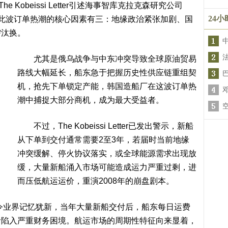
obeissi Letter引述海事智库克拉克森研究公司
24
，认为推动此波订单热潮的核心因素有三：地缘政治紧张加剧、国
需汰换。
尤其是俄乌战争与中东冲突导致全球原油贸易
路线大幅延长，船东急于把握历史性供应链重组契
机，抢先下单锁定产能，韩国造船厂在这波订单热
潮中捕捉大部分商机，成为最大受益者。
不过，The Kobeissi Letter已发出警示，新船
从下单到交付通常需要2至3年，若届时当前地缘
冲突缓解、停火协议落实，或全球能源需求出现放
缓，大量新船涌入市场可能造成运力严重过剩，进
而压低航运运价，重演2008年的崩盘剧本。
令业界记忆犹新，当年大量新船交付后，船东每日运费
者陷入严重财务困境。航运市场的周期性特征向来显着，