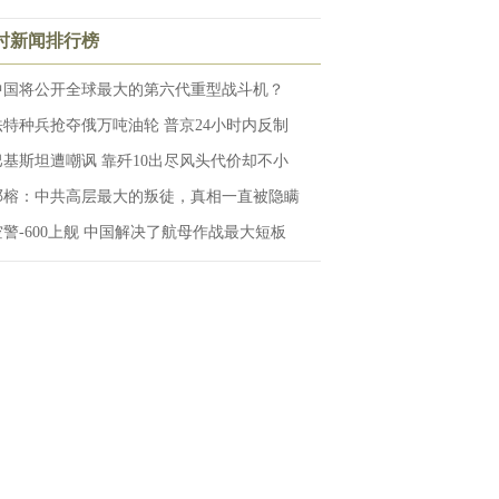
小时新闻排行榜
中国将公开全球最大的第六代重型战斗机？
法特种兵抢夺俄万吨油轮 普京24小时内反制
巴基斯坦遭嘲讽 靠歼10出尽风头代价却不小
邓榕：中共高层最大的叛徒，真相一直被隐瞒
空警-600上舰 中国解决了航母作战最大短板