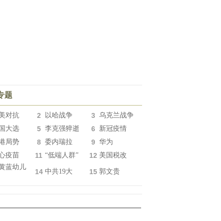
专题
美对抗
2
以哈战争
3
乌克兰战争
国大选
5
李克强猝逝
6
新冠疫情
港局势
8
委内瑞拉
9
华为
心疫苗
11
“低端人群”
12
美国税改
黄蓝幼儿
14
中共19大
15
郭文贵