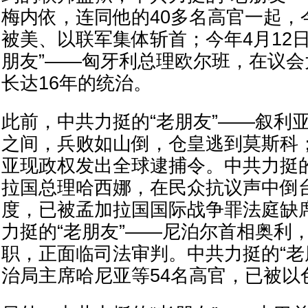
梅内依，连同他的40多名高官一起，今
被美、以联军集体斩首；今年4月12
朋友”——匈牙利总理欧尔班，在议
长达16年的统治。
此前，中共力挺的“老朋友”——叙利
之间，兵败如山倒，仓皇逃到莫斯科
亚现政权发出全球逮捕令。中共力挺的
拉国总理哈西娜，在民众抗议声中倒
度，已被孟加拉国国际战争罪法庭缺
力挺的“老朋友”——尼泊尔首相奥利
职，正面临司法审判。中共力挺的“老
治局主席哈尼亚等54名高官，已被以