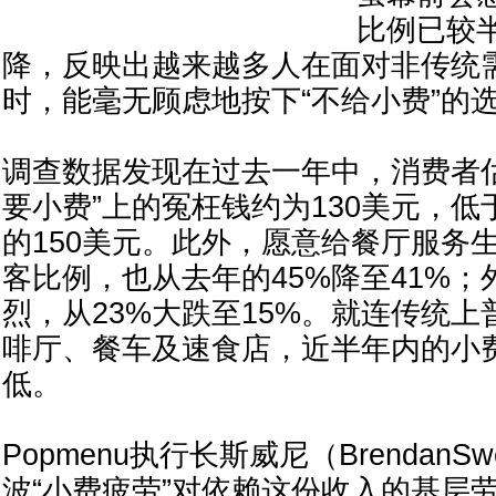
比例已较半
降，反映出越来越多人在面对非传统
时，能毫无顾虑地按下“不给小费”的
调查数据发现在过去一年中，消费者
要小费”上的冤枉钱约为130美元，低于
的150美元。此外，愿意给餐厅服务生
客比例，也从去年的45%降至41%
烈，从23%大跌至15%。就连传统
啡厅、餐车及速食店，近半年内的小
低。
Popmenu执行长斯威尼（BrendanS
波“小费疲劳”对依赖这份收入的基层