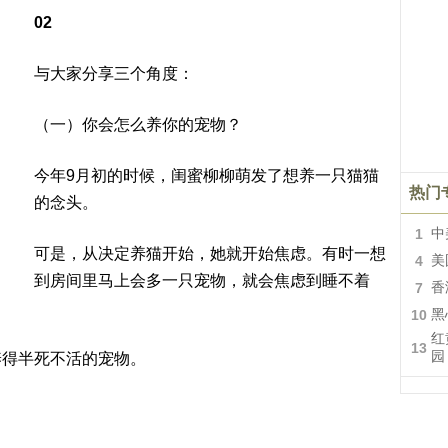
02
与大家分享三个角度：
（一）你会怎么养你的宠物？
今年9月初的时候，闺蜜柳柳萌发了想养一只猫猫
热门
的念头。
1
中
可是，从决定养猫开始，她就开始焦虑。有时一想
4
美
到房间里马上会多一只宠物，就会焦虑到睡不着
7
香
10
黑
红
13
园
养得半死不活的宠物。