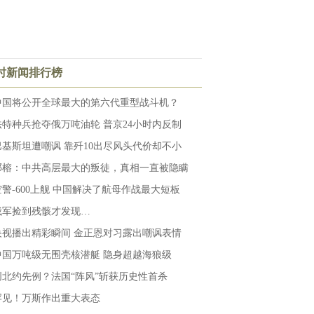
小时新闻排行榜
中国将公开全球最大的第六代重型战斗机？
法特种兵抢夺俄万吨油轮 普京24小时内反制
巴基斯坦遭嘲讽 靠歼10出尽风头代价却不小
邓榕：中共高层最大的叛徒，真相一直被隐瞒
空警-600上舰 中国解决了航母作战最大短板
俄军捡到残骸才发现…
央视播出精彩瞬间 金正恩对习露出嘲讽表情
中国万吨级无围壳核潜艇 隐身超越海狼级
创北约先例？法国“阵风”斩获历史性首杀
罕见！万斯作出重大表态