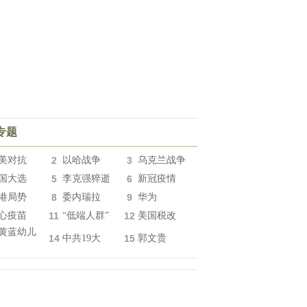
专题
美对抗
2
以哈战争
3
乌克兰战争
国大选
5
李克强猝逝
6
新冠疫情
港局势
8
委内瑞拉
9
华为
心疫苗
11
“低端人群”
12
美国税改
黄蓝幼儿
14
中共19大
15
郭文贵