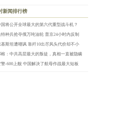
小时新闻排行榜
中国将公开全球最大的第六代重型战斗机？
法特种兵抢夺俄万吨油轮 普京24小时内反制
巴基斯坦遭嘲讽 靠歼10出尽风头代价却不小
邓榕：中共高层最大的叛徒，真相一直被隐瞒
空警-600上舰 中国解决了航母作战最大短板