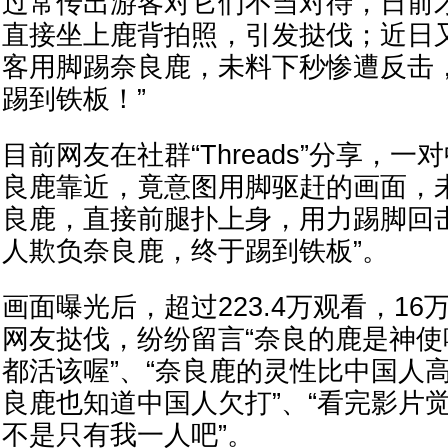
过常传出游客对它们不当对待，日前
直接坐上鹿背拍照，引发挞伐；近日
客用脚踢奈良鹿，未料下秒惨遭反击
踢到铁板！”
目前网友在社群“Threads”分享，
良鹿靠近，竟意图用脚驱赶的画面，
良鹿，直接前腿扑上身，用力踢脚回
人欺负奈良鹿，终于踢到铁板”。
画面曝光后，超过223.4万观看，1
网友挞伐，纷纷留言“奈良的鹿是神
都活该喔”、“奈良鹿的灵性比中国人高
良鹿也知道中国人欠打”、“看完影片
不是只有我一人吧”。