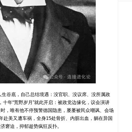
入人生谷底，自己总结境遇：没官职、没议席、没所属政
败，十年“荒野岁月”就此开启：被政党边缘化，议会演讲
之时，唯有他不停预警德国隐患，屡屡被民众嘲讽、会场
同年赴美又遭车祸，全身15处骨折、内脏出血，躺在异国
经济窘迫，抑郁趁势疯狂反扑。