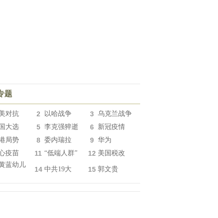
专题
美对抗
2
以哈战争
3
乌克兰战争
国大选
5
李克强猝逝
6
新冠疫情
港局势
8
委内瑞拉
9
华为
心疫苗
11
“低端人群”
12
美国税改
黄蓝幼儿
14
中共19大
15
郭文贵