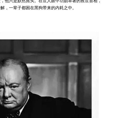
堂，他只是默然摇头。在世人眼中功勋卓著的救世首相，
和解，一辈子都困在黑狗带来的内耗之中。