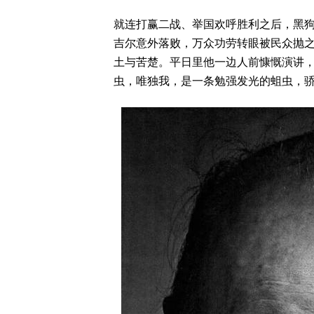
就连打赢二战、举国欢呼胜利之后，黑狗
吉尔意外落败，万众功劳转眼被民众抛
土与苦楚。平日里他一边人前慷慨演讲
虫，唯独我，是一条勉强发光的蛆虫，