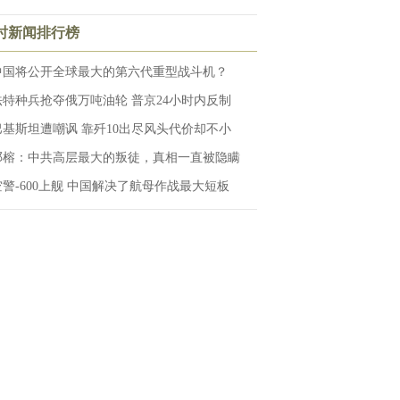
小时新闻排行榜
中国将公开全球最大的第六代重型战斗机？
法特种兵抢夺俄万吨油轮 普京24小时内反制
巴基斯坦遭嘲讽 靠歼10出尽风头代价却不小
邓榕：中共高层最大的叛徒，真相一直被隐瞒
空警-600上舰 中国解决了航母作战最大短板