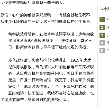
尔，便是被抑郁症纠缠整整一辈子的人。
24
世原话：心中的抑郁就像只黑狗，一有机会就咬住我不
。从年少孤冷的童年开始，这只黑狗就潜伏在他生命里。
幼年缺父母陪伴，在校常年被同学欺凌，少年为躲
避追逐从近9米高桥纵身跳下，摔裂肾脏、昏迷三
日，卧床休养数月，早早埋下敏感悲观的病根 。
步入政坛后，失意与抑郁轮番暴击。1915年达达
尼尔海战惨败，身为海军大臣的他被迫卸任实权职
务，从日理万机的高官跌落闲职，整日困在自我否
定里，日复一日喃喃自语：我完了，我这辈子彻底
完蛋了，低落时害怕靠近月台、不敢凭栏临水，他
直白倾诉：快车驶过，我绝不会站在站台边缘；也
了结所有痛苦，绝望时时刻刻萦绕心头 。