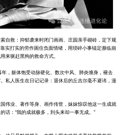
摸索自救：抑郁袭来时闭门画画、庄园亲手砌砖，定下规
稿，靠实打实的劳作困住负面情绪，用琐碎小事锚定濒临崩
他用来驱赶黑狗的救命方式。
入暮年，躯体饱受动脉硬化、数次中风、肺炎缠身，褪去
露。私人医生在日记记录：退休后的丘吉尔毫不避讳，漫
救国伟业、著作等身、画作传世，妹妹惊叹他这一生成就
的话：“我的成就极多，到头来却一事无成。”