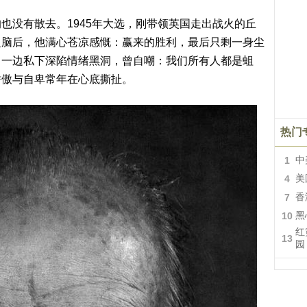
也没有散去。1945年大选，刚带领英国走出战火的丘
之脑后，他满心苍凉感慨：赢来的胜利，最后只剩一身尘
，一边私下深陷情绪黑洞，曾自嘲：我们所有人都是蛆
骄傲与自卑常年在心底撕扯。
热门
1
中
4
美
7
香
10
黑
红
13
园