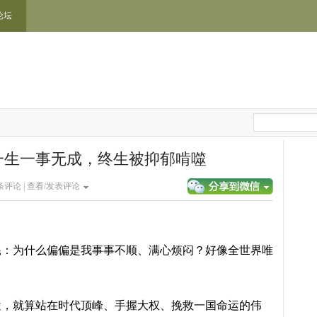
论坛
一生一事无成，终生被抑郁啃噬
条评论 |
查看/发表评论
耗：为什么偏偏是我事事不顺、满心烦闷？好像全世界唯
途，就算站在时代顶峰、手握大权、挽救一国命运的伟