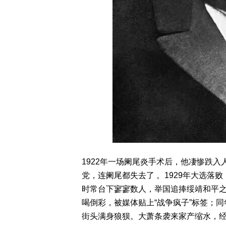
1922年一场阑尾炎手术后，他凄惨跌
党，连阑尾都失去了 。1929年大选落
时常台下寥寥数人，举国追捧绥靖和平
喝倒彩，被媒体贴上“战争疯子”标签；
街头满身狼狈。大萧条袭来家产缩水，