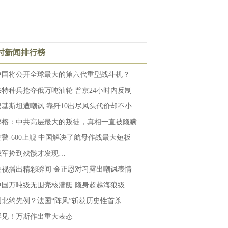
小时新闻排行榜
中国将公开全球最大的第六代重型战斗机？
法特种兵抢夺俄万吨油轮 普京24小时内反制
巴基斯坦遭嘲讽 靠歼10出尽风头代价却不小
邓榕：中共高层最大的叛徒，真相一直被隐瞒
空警-600上舰 中国解决了航母作战最大短板
俄军捡到残骸才发现…
央视播出精彩瞬间 金正恩对习露出嘲讽表情
中国万吨级无围壳核潜艇 隐身超越海狼级
创北约先例？法国“阵风”斩获历史性首杀
罕见！万斯作出重大表态