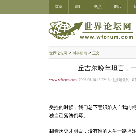
首页
即时
热点
图片
>
>
世界论坛网
时事新闻
正文
丘吉尔晚年坦言，
www.wforum.com
| 2026-06-10 13:22:16 连接进化论 |
0
受挫的时候，我们总下意识陷入自我内
独自己落魄倒霉。
翻看历史才明白，没有谁的人生一路坦