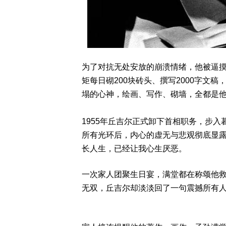
为了对抗无处安放的崩溃情绪，他被逼
矩每日砌200块砖头、撰写2000字文
塌的心神，绘画、写作、砌墙，全都是
1955年丘吉尔正式卸下首相职务，步
所有光环后，内心的虚无与悲观彻底显
长人生，已经让我心生厌恶。
一次家人团聚生日宴，满堂都在称颂他
无双，丘吉尔却淡淡回了一句震撼所有人