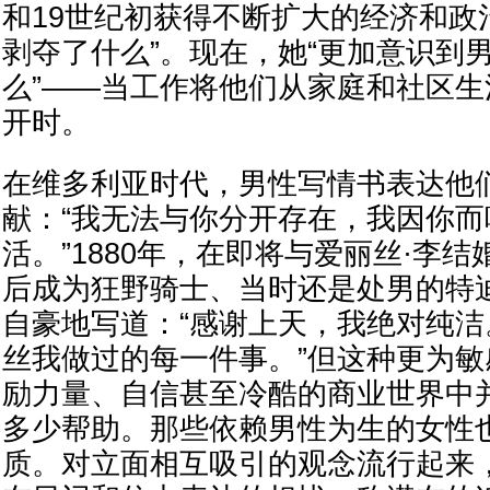
和19世纪初获得不断扩大的经济和政
剥夺了什么”。现在，她“更加意识到
么”——当工作将他们从家庭和社区
开时。
在维多利亚时代，男性写情书表达他
献：“我无法与你分开存在，我因你
活。”1880年，在即将与爱丽丝·李结
后成为狂野骑士、当时还是处男的特
自豪地写道：“感谢上天，我绝对纯
丝我做过的每一件事。”但这种更为
励力量、自信甚至冷酷的商业世界中
多少帮助。那些依赖男性为生的女性
质。对立面相互吸引的观念流行起来