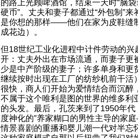
的路上光顾啤酒馆，结束一天时“脑
硬币”。丈夫和妻子都通过“外包制”
是你想的那样——他们在家为皮鞋缝
成花边）。
但18世纪工业化进程中计件劳动的兴
开：丈夫外出在市场流通，而妻子更
少是中产阶级的妻子；许多单身和更
继续按时出现在工厂的纺纱机前干活
很快，商人们开始为爱情结合而沉醉
不属于这个唯利是图的世界的维多利
的头发。最后，孔茨来到了1950年代
度神化的”养家糊口的男性主导的家
情景喜剧的重播和婴儿潮一代对半忘