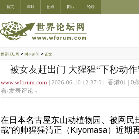
首页
即时
热点
图片
论坛
>
>
世界论坛网
时事新闻
正文
被女友赶出门 大猩猩“下秒动作
www.wforum.com
| 2026-06-10 12:37:01 香港01 |
0
条
看/发表评论
在日本名古屋东山动植物园、被网民
哉”的帅猩猩清正（Kiyomasa）近