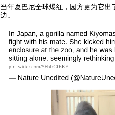
当年夏巴尼全球爆红，园方更为它出
边。
In Japan, a gorilla named Kiyomas
fight with his mate. She kicked him
enclosure at the zoo, and he was 
sitting alone, seemingly rethinking 
pic.twitter.com/5FbIrCfEKF
— Nature Unedited (@NatureUne