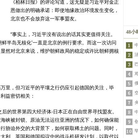
《柏林日报》的评论写道，这无疑是习近平对金正
恩做出的明确承诺：即使地缘政治环境发生变化，
北京也不会放弃这一军事盟友。
48
“事实上，习近平没有说出的话其实更值得关注。
朝鲜半岛无核化’一直是北京的例行要求。而这一次访问
。显然对北京来说，维护朝鲜政局的稳定或许比朝鲜拥核
隔万里，但习近平的平壤之行仍应引起德国的关注，毕
全利益密切相关：
之后的世界第四大经济体-日本正在自由世界寻找盟友。
兹海峡被封锁、原油无法运往亚洲的情况下，如何确保能
推行胁迫外交的大背景下，如何获取稀土的问题。同时，
意大利、英国和德国拟议中的战斗机研发计划，以取代以