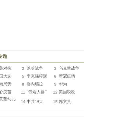
专题
美对抗
2
以哈战争
3
乌克兰战争
国大选
5
李克强猝逝
6
新冠疫情
港局势
8
委内瑞拉
9
华为
心疫苗
11
“低端人群”
12
美国税改
黄蓝幼儿
14
中共19大
15
郭文贵