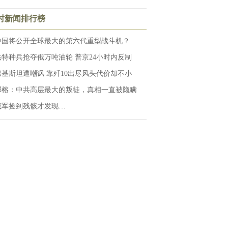
小时新闻排行榜
中国将公开全球最大的第六代重型战斗机？
法特种兵抢夺俄万吨油轮 普京24小时内反制
巴基斯坦遭嘲讽 靠歼10出尽风头代价却不小
邓榕：中共高层最大的叛徒，真相一直被隐瞒
俄军捡到残骸才发现…