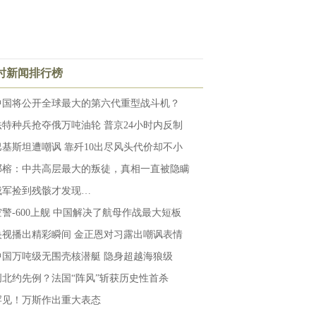
小时新闻排行榜
中国将公开全球最大的第六代重型战斗机？
法特种兵抢夺俄万吨油轮 普京24小时内反制
巴基斯坦遭嘲讽 靠歼10出尽风头代价却不小
邓榕：中共高层最大的叛徒，真相一直被隐瞒
俄军捡到残骸才发现…
空警-600上舰 中国解决了航母作战最大短板
央视播出精彩瞬间 金正恩对习露出嘲讽表情
中国万吨级无围壳核潜艇 隐身超越海狼级
创北约先例？法国“阵风”斩获历史性首杀
罕见！万斯作出重大表态