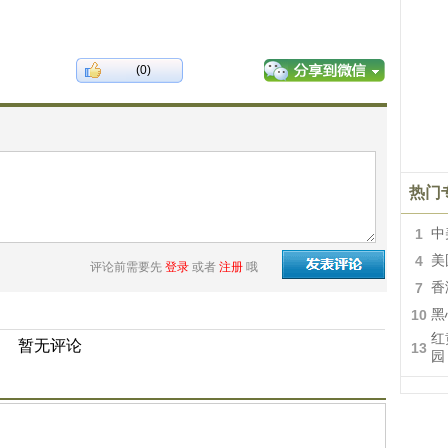
(0)
热门
1
中
4
美
评论前需要先
登录
或者
注册
哦
7
香
10
黑
红
暂无评论
13
园