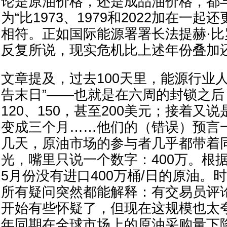
论是原油价格，还是成品油价格，都
为“比1973、1979和2022加在一起
相符。正如国际能源署署长法提赫·比罗尔（F
反复所说，现实危机比上述年份叠加
文章提及，过去100天里，能源行业
告末日”——也就是在六周的封锁之后
120、150，甚至200美元；接着又
变成三个月……他们的（错误）预言
几天，原油市场的参与者几乎都带着
光，嘴里只说一个数字：400万。根
5月份没有进口400万桶/日的原油。
所有疑问突然都能解释：有交易员评
开始有些怀疑了，但现在这规模也太夸
年同期在全球市场上的原油采购量下降