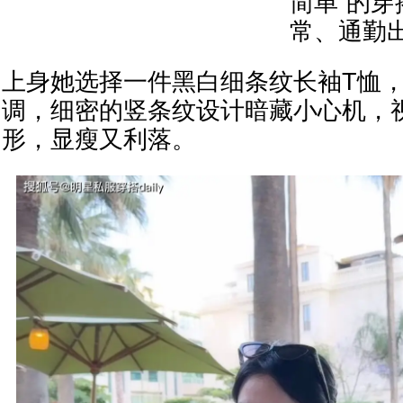
简单”的
常、通勤
上身她选择一件黑白细条纹长袖T恤
调，细密的竖条纹设计暗藏小心机，
形，显瘦又利落。