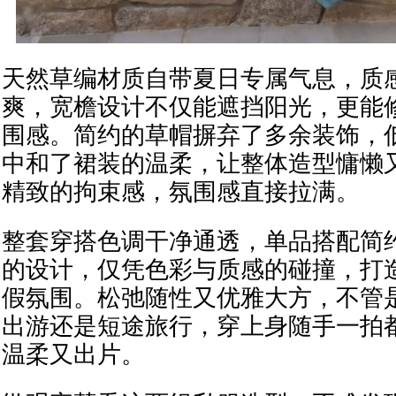
天然草编材质自带夏日专属气息，质
爽，宽檐设计不仅能遮挡阳光，更能
围感。简约的草帽摒弃了多余装饰，
中和了裙装的温柔，让整体造型慵懒
精致的拘束感，氛围感直接拉满。
整套穿搭色调干净通透，单品搭配简
的设计，仅凭色彩与质感的碰撞，打
假氛围。松弛随性又优雅大方，不管
出游还是短途旅行，穿上身随手一拍
温柔又出片。