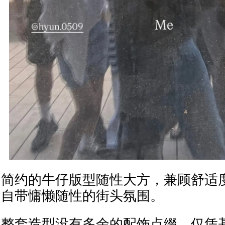
简约的牛仔版型随性大方，兼顾舒适
自带慵懒随性的街头氛围。
整套造型没有多余的配饰点缀，仅凭