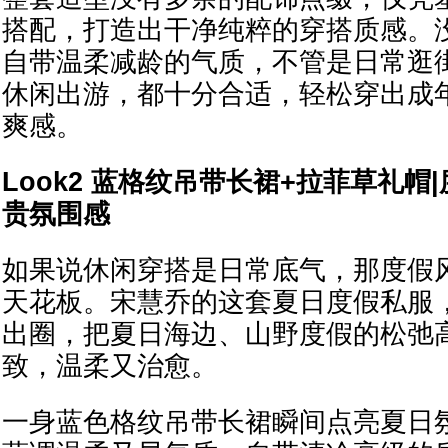
搭配，打造出干净纯粹的穿搭质感。
自带温柔减龄的气质，不管是日常逛
休闲出游，都十分合适，轻松穿出成
爽感。
Look2 蓝格纹吊带长裙+拉菲草礼帽
贵氛围感
如果说休闲穿搭是日常底气，那度假
天花板。宋慧乔的这套夏日度假私服
出圈，把夏日海边、山野度假的松弛
致，温柔又治愈。
一身蓝色格纹吊带长裙瞬间点亮夏日