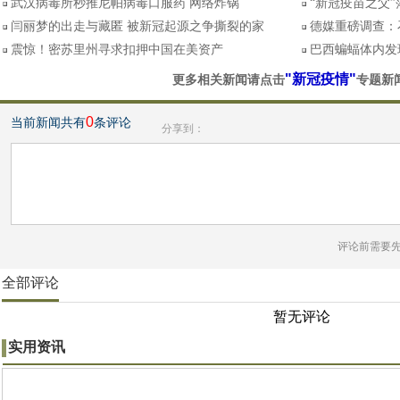
武汉病毒所秒推尼帕病毒口服药 网络炸锅
“新冠疫苗之父
闫丽梦的出走与藏匿 被新冠起源之争撕裂的家
德媒重磅调查：
震惊！密苏里州寻求扣押中国在美资产
巴西蝙蝠体内发
"新冠疫情"
更多相关新闻请点击
专题新
0
当前新闻共有
条评论
分享到：
评论前需要
全部评论
暂无评论
实用资讯