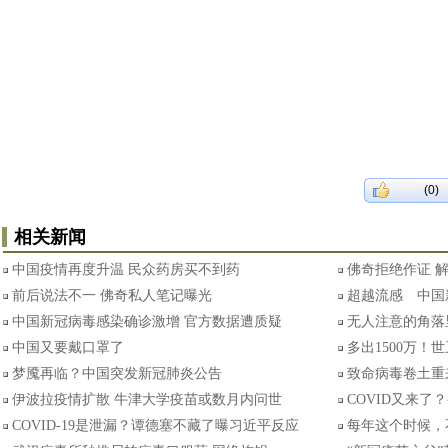
(0)
相关新闻
中国疫情再度升温 民众药房买不到药
佛奇拒绝作证 
前后说法不一 佛奇私人笔记曝光
超越流感 中国
中国新冠病毒感染确诊激增 官方数据遭质疑
无人注意的角落
中国又要戴口罩了
多出1500万！
梦魇再临？中国突发新冠肺炎公告
致命病毒卷土重
伊波拉疫情扩散 牛津大学疫苗或数月内问世
COVID又来了？
COVID-19是泄漏？谭德塞不藏了曝习近平反应
每年这个时候，