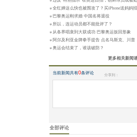
违反“特别指示”在奥运自拍，朝鲜球员或被
全红婵这么快也被围攻了？买iPhone送妈妈
巴黎奥运刚求婚 中国名将退役
所以，连运动员都不能批评了？
从各界唱衰到大获成功 巴黎奥运扳回形象
阿尔及利亚金牌拳手提告 点名马斯克、川普
奥运会结束了，谁该破防？
更多相关新闻
0
当前新闻共有
条评论
分享到：
全部评论