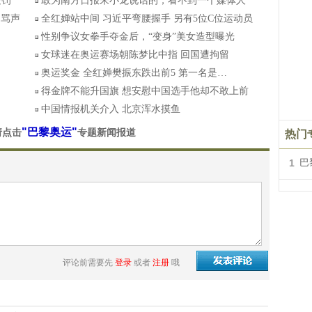
处罚
敢为南方日报朱小龙说话的，看不到一个媒体人
招骂声
全红婵站中间 习近平弯腰握手 另有5位C位运动员
性别争议女拳手夺金后，“变身”美女造型曝光
女球迷在奥运赛场朝陈梦比中指 回国遭拘留
奥运奖金 全红婵樊振东跌出前5 第一名是…
得金牌不能升国旗 想安慰中国选手他却不敢上前
中国情报机关介入 北京浑水摸鱼
"巴黎奥运"
请点击
专题新闻报道
热门
1
巴
评论前需要先
登录
或者
注册
哦