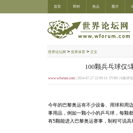
首页
即时
热点
图片
>
>
世界论坛网
世界体育
正文
100颗兵乓球仅
www.wforum.com
| 2024-07-27 22:09:14 TVBS |
0
条评论
今年的巴黎奥运有不少设备、用球和周
事用品，例如一颗小小的乒乓球，每颗都
有5颗能进入巴黎奥运赛事，制程可说高