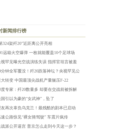
小时新闻排行榜
第324架歼20”近距离公开亮相
191远箱火空爆弹 一枚就能覆盖10个足球场
央视罕见曝光空战演练失误 指挥官坦言被羞
20分钟全军覆没！歼20跌落神坛？央视罕见公
重大转变 中国最顶尖战机产量辗压F-22
印度专家：歼20数量多 却要在交战前被拆解
美国引以为豪的“女武神”，坠了
盟友再次辜负乌克兰！最残酷的剧本已启动
高速公路惊见“裸女骑驾驶” 车震片疯传
主战派公开逼宫 普京怎么走到今天这一步？