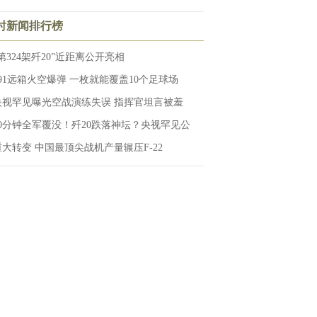
小时新闻排行榜
第324架歼20”近距离公开亮相
191远箱火空爆弹 一枚就能覆盖10个足球场
央视罕见曝光空战演练失误 指挥官坦言被羞
20分钟全军覆没！歼20跌落神坛？央视罕见公
重大转变 中国最顶尖战机产量辗压F-22