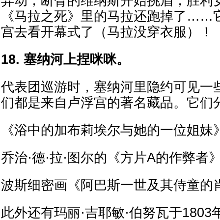
异动，断臂的维纳斯开始挑眉，胜利
《马拉之死》里的马拉还跑掉了……
宫去看开幕式了（马拉没穿衣服）！
18. 塞纳河上捏咪咪。
代表团巡游时，塞纳河里隐约可见一
们都是来自卢浮宫的著名藏品。它们
《浴中的加布莉埃尔与她的一位姐妹
乔治·德·拉·图尔的《方片A的作弊者
波斯细密画《阿巴斯一世及其侍童的
此外还有玛丽·吉耶敏·伯努瓦于180