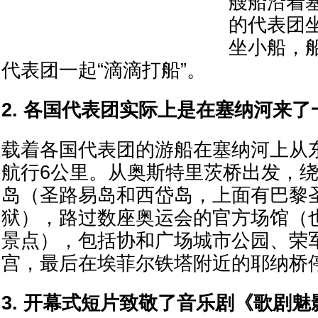
艘船沿着
的代表团
坐小船，
代表团一起“滴滴打船”。
2. 各国代表团实际上是在塞纳河来
载着各国代表团的游船在塞纳河上从
航行6公里。从奥斯特里茨桥出发，
岛（圣路易岛和西岱岛，上面有巴黎
狱），路过数座奥运会的官方场馆（
景点），包括协和广场城市公园、荣
宫，最后在埃菲尔铁塔附近的耶纳桥
3. 开幕式短片致敬了音乐剧《歌剧魅