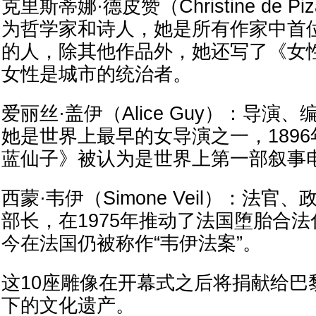
克里斯蒂娜·德皮赞（Christine de 
为哲学家和诗人，她是所有作家中首
的人，除其他作品外，她还写了《女
女性是城市的统治者。
爱丽丝·盖伊（Alice Guy）：导演
她是世界上最早的女导演之一，189
蓝仙子》被认为是世界上第一部叙事
西蒙·韦伊（Simone Veil）：法
部长，在1975年推动了法国堕胎合
今在法国仍被称作“韦伊法案”。
这10座雕像在开幕式之后将捐献给巴
下的文化遗产。