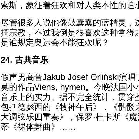
索斯，象征着狂欢和对人类本性的追
尽管很多人说他像鼓囊囊的蓝精灵，
搞宗教，不过我倒是很喜欢这种拿得
是谁规定奥运会不能狂欢呢？
24. 古典音乐
假声男高音Jakub Jósef Orlińs
莫的作品Viens, hymen。今晚法
音乐上的实力。据不完全统计，贯穿
包括德彪西的《牧神午后》，《骷髅
大调弦乐四重奏》，保罗·杜卡斯《
蒂《裸体舞曲》……