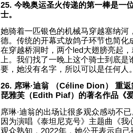
25. 今晚奥运圣火传递的第一棒是一
士。
她骑着一匹银色的机械马穿越塞纳河
德。传统的开幕式放鸽子环节也简化
在穿越桥洞时，两个led大翅膀亮起
上。我们找了一晚上这个骑士到底是
要，她没有名字，所以可以是任何人
26. 席琳·迪翁 （Céline Dion）
琵雅芙（Edith Piaf）的著名作品
席琳·迪翁的出场让很多观众感动不
因为演唱《泰坦尼克号》主题曲《我
观众熟知，2022年，她公开表示自己