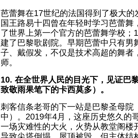
芭蕾舞在17世纪的法国得到了极大的
国王路易十四曾在年轻时学习芭蕾舞，
了世界上第一个官方的芭蕾舞学校；1
建了巴黎歌剧院。早期芭蕾中只有男
子、戴假发，不仅是技术高超的舞者
师。
10. 在全世界人民的目光下，见证巴
致敬雨果笔下的卡西莫多）。
刺客信条老哥的下一站是巴黎圣母院
中）。2019年4月，这座历史悠久的
一场灾难性的大火，火势从教堂阁楼
导致尖塔倒塌，屋顶被毁，但主体结