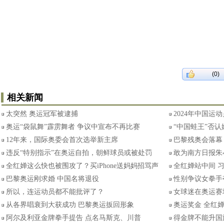
(0)
相关新闻
太突然 奥运冠军被逮捕
2024年中国运
奥运“袋鼠舞”霹雳舞者 争议中宣布不再比赛
“中国蛙王”否
12年来，国际奥委会首次选举新主席
巴黎残奥会落幕
违反“特别指示”在奥运自拍，朝鲜球员或被处罚
敢为南方日报朱
全红婵这么快也被围攻了？买iPhone送妈妈招骂声
全红婵站中间 
巴黎奥运刚求婚 中国名将退役
性别争议女拳手
所以，连运动员都不能批评了？
女球迷在奥运赛
从各界唱衰到大获成功 巴黎奥运扳回形象
奥运奖金 全红
阿尔及利亚金牌拳手提告 点名马斯克、川普
得金牌不能升国